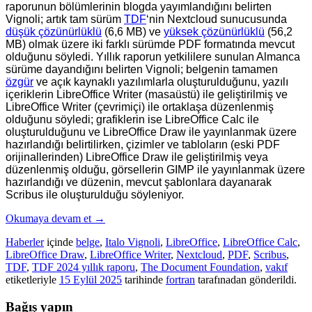
raporunun bölümlerinin blogda yayımlandığını belirten
Vignoli; artık tam sürüm
TDF
‘nin Nextcloud sunucusunda
düşük çözünürlüklü
(6,6 MB) ve
yüksek çözünürlüklü
(56,2
MB) olmak üzere iki farklı sürümde PDF formatında mevcut
olduğunu söyledi. Yıllık raporun yetkililere sunulan Almanca
sürüme dayandığını belirten Vignoli; belgenin tamamen
özgür
ve açık kaynaklı yazılımlarla oluşturulduğunu, yazılı
içeriklerin LibreOffice Writer (masaüstü) ile geliştirilmiş ve
LibreOffice Writer (çevrimiçi) ile ortaklaşa düzenlenmiş
olduğunu söyledi; grafiklerin ise LibreOffice Calc ile
oluşturulduğunu ve LibreOffice Draw ile yayınlanmak üzere
hazırlandığı belirtilirken, çizimler ve tabloların (eski PDF
orijinallerinden) LibreOffice Draw ile geliştirilmiş veya
düzenlenmiş olduğu, görsellerin GIMP ile yayınlanmak üzere
hazırlandığı ve düzenin, mevcut şablonlara dayanarak
Scribus ile oluşturulduğu söyleniyor.
Okumaya devam et
→
Haberler
içinde
belge
,
Italo Vignoli
,
LibreOffice
,
LibreOffice Calc
,
LibreOffice Draw
,
LibreOffice Writer
,
Nextcloud
,
PDF
,
Scribus
,
TDF
,
TDF 2024 yıllık raporu
,
The Document Foundation
,
vakıf
etiketleriyle
15 Eylül 2025
tarihinde
fortran
tarafınadan gönderildi.
Bağış yapın