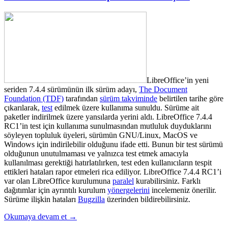
LibreOffice’in yeni
seriden 7.4.4 sürümünün ilk sürüm adayı,
The Document
Foundation (TDF)
tarafından
sürüm takviminde
belirtilen tarihe göre
çıkarılarak,
test
edilmek üzere kullanıma sunuldu. Sürüme ait
paketler indirilmek üzere yansılarda yerini aldı. LibreOffice 7.4.4
RC1’in test için kullanıma sunulmasından mutluluk duyduklarını
söyleyen topluluk üyeleri, sürümün GNU/
Linux, MacOS ve
Windows için indirilebilir olduğunu ifade etti.
Bunun bir test sürümü
olduğunun unutulmaması ve yalnızca test etmek amacıyla
kullanılması gerektiği hatırlatılırken, test eden kullanıcıların tespit
ettikleri hataları rapor etmeleri rica ediliyor. LibreOffice 7.4.4 RC1’i
var olan LibreOffice kurulumuna
paralel
kurabilirsiniz. Farklı
dağıtımlar için ayrıntılı kurulum
yönergelerini
incelemeniz önerilir.
Sürüme ilişkin hataları
Bugzilla
üzerinden bildirebilirsiniz.
Okumaya devam et
→