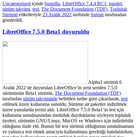
Uncategorized
içinde
bugzilla
,
LibreOffice 7.4.4 RC1
,
paralel
,
sürüm takvimi
,
test
,
The Document Foundation (TDF)
,
Topluluk
Sürümü
etiketleriyle
23 Aralık 2022
tarihinde
fortran
tarafınadan
gönderildi.
LibreOffice 7.5.0 Beta1 duyuruldu
Alpha1 sürümü 6
Aralık 2022’de duyurulan LibreOffice’in yeni seriden 7.5.0
sürümünün Beta1 sürümü,
The Document Foundation (TDF)
tarafından
sürüm takviminde
belirtilen tarihe göre çıkarılarak,
test
edilmek üzere kullanıma sunuldu. Sürüme ait paketler indirilmek
üzere yansılarda yerini aldı. LibreOffice 7.5.0 Beta1’in test için
kullanıma sunulmasından mutluluk duyduklarını söyleyen topluluk
üyeleri, sürümün GNU/
Linux, MacOS ve Windows için indirilebilir
olduğunu ifade etti.
Bunun bir test sürümü olduğunun unutulmaması
ve yalnızca test etmek amacıyla kullanılması gerektiği hatırlatılırken,