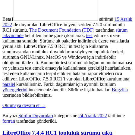
Beta1
sürümü
15 Aralık
2022
’de duyurulan LibreOffice’in yeni seriden 7.5.0 sürümünün
RC1 sürümü,
The Document Foundation (TDF)
tarafından
sürüm
takviminde
belirtilen tarihe göre çıkarılarak,
test
edilmek üzere
kullanıma sunuldu. Sürüme ait paketler indirilmek üzere yansılarda
yerini aldı. LibreOffice 7.5.0 RC1’in test için kullanıma
sunulmasından mutluluk duyduklarını söyleyen topluluk üyeleri,
sürümün GNU/
Linux, MacOS ve Windows için indirilebilir
olduğunu ifade etti.
Bunun bir test sürümü olduğunun unutulmaması
ve yalnızca test etmek amacıyla kullanılması gerektiği hatırlatılırken,
test eden kullanıcıların tespit ettikleri hataları rapor etmeleri rica
ediliyor. LibreOffice 7.5.0 RC1’i
var olan LibreOffice kurulumuna
paralel
kurabilirsiniz. Farklı dağıtımlar için ayrıntılı kurulum
yönergelerini
incelemeniz önerilir. Sürüme ilişkin hataları
Bugzilla
üzerinden bildirebilirsiniz.
Okumaya devam et
→
Bu yazı
Sürüm Duyuruları
kategorisine
24 Aralık 2022
tarihinde
fortran
tarafından gönderildi.
LibreOffice 7.4.4 RC1 topluluk sürümü çıktı