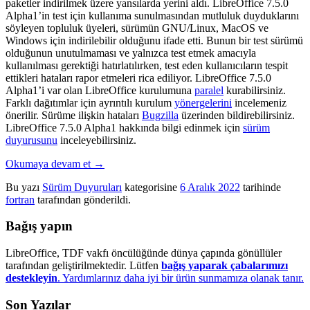
paketler indirilmek üzere yansılarda yerini aldı. LibreOffice 7.5.0
Alpha1’in test için kullanıma sunulmasından mutluluk duyduklarını
söyleyen topluluk üyeleri, sürümün GNU/
Linux, MacOS ve
Windows için indirilebilir olduğunu ifade etti.
Bunun bir test sürümü
olduğunun unutulmaması ve yalnızca test etmek amacıyla
kullanılması gerektiği hatırlatılırken, test eden kullanıcıların tespit
ettikleri hataları rapor etmeleri rica ediliyor. LibreOffice 7.5.0
Alpha1’i
var olan LibreOffice kurulumuna
paralel
kurabilirsiniz.
Farklı dağıtımlar için ayrıntılı kurulum
yönergelerini
incelemeniz
önerilir. Sürüme ilişkin hataları
Bugzilla
üzerinden bildirebilirsiniz.
LibreOffice 7.5.0 Alpha1 hakkında bilgi edinmek için
sürüm
duyurusunu
inceleyebilirsiniz.
Okumaya devam et
→
Bu yazı
Sürüm Duyuruları
kategorisine
6 Aralık 2022
tarihinde
fortran
tarafından gönderildi.
Bağış yapın
LibreOffice, TDF vakfı öncülüğünde dünya çapında gönüllüler
tarafından geliştirilmektedir. Lütfen
bağış yaparak çabalarımızı
destekleyin
. Yardımlarınız daha iyi bir ürün sunmamıza olanak tanır.
Son Yazılar