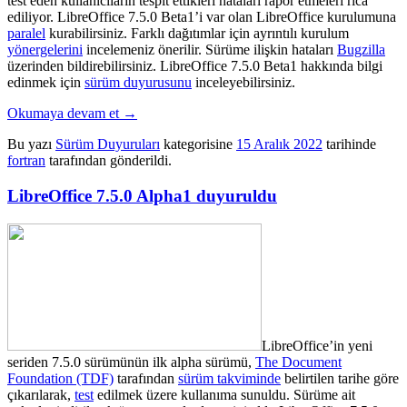
test eden kullanıcıların tespit ettikleri hataları rapor etmeleri rica
ediliyor. LibreOffice 7.5.0 Beta1’i
var olan LibreOffice kurulumuna
paralel
kurabilirsiniz. Farklı dağıtımlar için ayrıntılı kurulum
yönergelerini
incelemeniz önerilir. Sürüme ilişkin hataları
Bugzilla
üzerinden bildirebilirsiniz. LibreOffice 7.5.0 Beta1 hakkında bilgi
edinmek için
sürüm duyurusunu
inceleyebilirsiniz.
Okumaya devam et
→
Bu yazı
Sürüm Duyuruları
kategorisine
15 Aralık 2022
tarihinde
fortran
tarafından gönderildi.
LibreOffice 7.5.0 Alpha1 duyuruldu
LibreOffice’in yeni
seriden 7.5.0 sürümünün ilk alpha sürümü,
The Document
Foundation (TDF)
tarafından
sürüm takviminde
belirtilen tarihe göre
çıkarılarak,
test
edilmek üzere kullanıma sunuldu. Sürüme ait