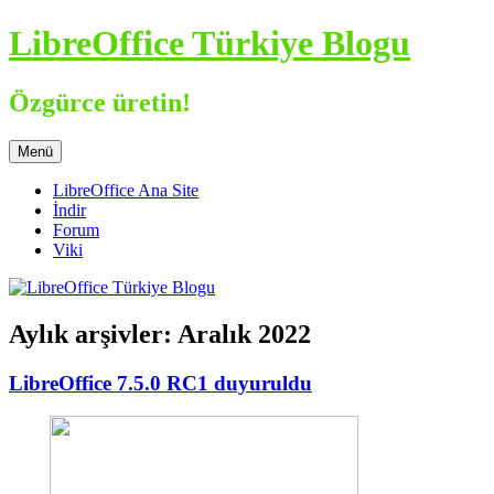
İçeriğe
LibreOffice Türkiye Blogu
atla
Özgürce üretin!
Menü
LibreOffice Ana Site
İndir
Forum
Viki
Aylık arşivler:
Aralık 2022
LibreOffice 7.5.0 RC1 duyuruldu