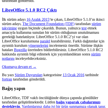
tarafından gönderildi.
LibreOffice 5.1.0 RC2 Çıktı
İlk sürüm adayı
16 Aralık 2015
‘te çıkan, LibreOffice 5.1.0’ın ikinci
sürüm adayı,
The Document Foundation (TDF)
tarafından
sürüm
takvimine
uygun biçimde çıkarıldı. Bunun, yalnızca
test
etmek
amacıyla kullanıma sunulan bir sürüm olduğunun unutulmaması
gerektiği hatırlatılıyor. LibreOffice 5.1.0 RC2’yi var olan
LibreOffice kurulumuna
paralel
kurabilirsiniz. Farklı dağıtımlar için
ayrıntılı kurulum
yönergelerini
incelemeniz önerilir. Sürüme ilişkin
hataları
Bugzilla
üzerinden bildirebilirsiniz. LibreOffice 5.1.0 RC2
hakkında ayrıntılı bilgi edinmek için yayımlandıktan sonra
sürüm
notlarını
inceleyebileceksiniz.
Okumaya devam et
→
Bu yazı
Sürüm Duyuruları
kategorisine
13 Ocak 2016
tarihinde
fortran
tarafından gönderildi.
Bağış yapın
LibreOffice, TDF vakfı öncülüğünde dünya çapında gönüllüler
tarafından geliştirilmektedir. Lütfen
bağış yaparak çabalarımızı
destekleyin
. Yardımlarınız daha iyi bir ürün sunmamıza olanak tanır.