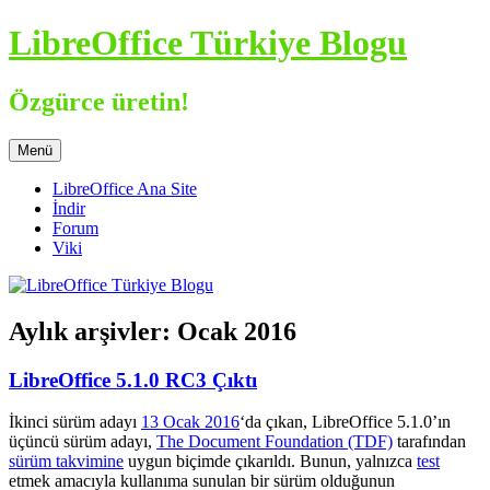
İçeriğe
LibreOffice Türkiye Blogu
atla
Özgürce üretin!
Menü
LibreOffice Ana Site
İndir
Forum
Viki
Aylık arşivler:
Ocak 2016
LibreOffice 5.1.0 RC3 Çıktı
İkinci sürüm adayı
13 Ocak 2016
‘da çıkan, LibreOffice 5.1.0’ın
üçüncü sürüm adayı,
The Document Foundation (TDF)
tarafından
sürüm takvimine
uygun biçimde çıkarıldı. Bunun, yalnızca
test
etmek amacıyla kullanıma sunulan bir sürüm olduğunun