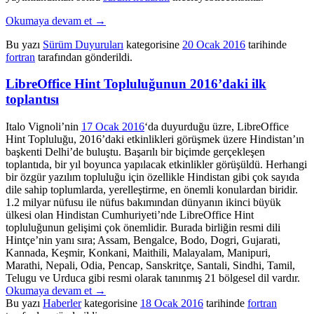
Okumaya devam et
→
Bu yazı
Sürüm Duyuruları
kategorisine
20 Ocak 2016
tarihinde
fortran
tarafından gönderildi.
LibreOffice Hint Topluluğunun 2016’daki ilk
toplantısı
Italo Vignoli’nin
17 Ocak 2016
‘da duyurduğu üzre, LibreOffice
Hint Topluluğu, 2016’daki etkinlikleri görüşmek üzere Hindistan’ın
başkenti Delhi’de buluştu. Başarılı bir biçimde gerçekleşen
toplantıda, bir yıl boyunca yapılacak etkinlikler görüşüldü. Herhangi
bir özgür yazılım topluluğu için özellikle Hindistan gibi çok sayıda
dile sahip toplumlarda, yerelleştirme, en önemli konulardan biridir.
1.2 milyar nüfusu ile nüfus bakımından dünyanın ikinci büyük
ülkesi olan Hindistan Cumhuriyeti’nde LibreOffice Hint
topluluğunun gelişimi çok önemlidir. Burada birliğin resmi dili
Hintçe’nin yanı sıra; Assam, Bengalce, Bodo, Dogri, Gujarati,
Kannada, Keşmir, Konkani, Maithili, Malayalam, Manipuri,
Marathi, Nepali, Odia, Pencap, Sanskritçe, Santali, Sindhi, Tamil,
Telugu ve Urduca gibi resmi olarak tanınmış 21 bölgesel dil vardır.
Okumaya devam et
→
Bu yazı
Haberler
kategorisine
18 Ocak 2016
tarihinde
fortran