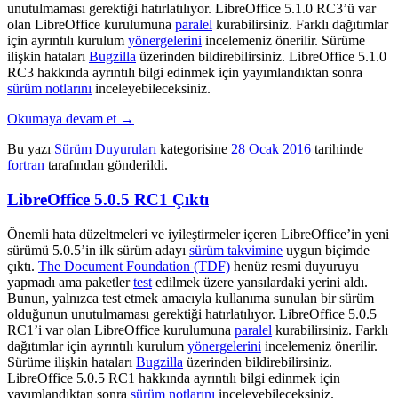
unutulmaması gerektiği hatırlatılıyor. LibreOffice 5.1.0 RC3’ü var
olan LibreOffice kurulumuna
paralel
kurabilirsiniz. Farklı dağıtımlar
için ayrıntılı kurulum
yönergelerini
incelemeniz önerilir. Sürüme
ilişkin hataları
Bugzilla
üzerinden bildirebilirsiniz. LibreOffice 5.1.0
RC3 hakkında ayrıntılı bilgi edinmek için yayımlandıktan sonra
sürüm notlarını
inceleyebileceksiniz.
Okumaya devam et
→
Bu yazı
Sürüm Duyuruları
kategorisine
28 Ocak 2016
tarihinde
fortran
tarafından gönderildi.
LibreOffice 5.0.5 RC1 Çıktı
Önemli hata düzeltmeleri ve iyileştirmeler içeren LibreOffice’in yeni
sürümü 5.0.5’in ilk sürüm adayı
sürüm takvimine
uygun biçimde
çıktı.
The Document Foundation (TDF)
henüz resmi duyuruyu
yapmadı ama paketler
test
edilmek üzere yansılardaki yerini aldı.
Bunun, yalnızca test etmek amacıyla kullanıma sunulan bir sürüm
olduğunun unutulmaması gerektiği hatırlatılıyor. LibreOffice 5.0.5
RC1’i var olan LibreOffice kurulumuna
paralel
kurabilirsiniz. Farklı
dağıtımlar için ayrıntılı kurulum
yönergelerini
incelemeniz önerilir.
Sürüme ilişkin hataları
Bugzilla
üzerinden bildirebilirsiniz.
LibreOffice 5.0.5 RC1 hakkında ayrıntılı bilgi edinmek için
yayımlandıktan sonra
sürüm notlarını
inceleyebileceksiniz.