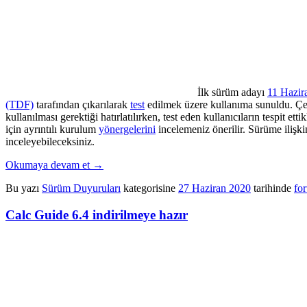
İlk sürüm adayı
11 Hazir
(TDF)
tarafından çıkarılarak
test
edilmek üzere kullanıma sunuldu. Çeş
kullanılması gerektiği hatırlatılırken, test eden kullanıcıların tespit et
için ayrıntılı kurulum
yönergelerini
incelemeniz önerilir. Sürüme ilişki
inceleyebileceksiniz.
Okumaya devam et
→
Bu yazı
Sürüm Duyuruları
kategorisine
27 Haziran 2020
tarihinde
for
Calc Guide 6.4 indirilmeye hazır