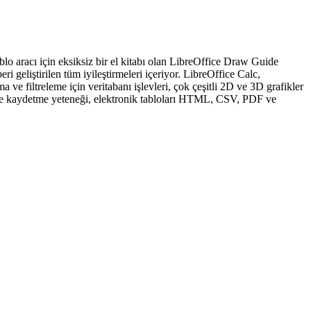
lo aracı için eksiksiz bir el kitabı olan LibreOffice Draw Guide
liştirilen tüm iyileştirmeleri içeriyor. LibreOffice Calc,
ve filtreleme için veritabanı işlevleri, çok çeşitli 2D ve 3D grafikler
e ve kaydetme yeteneği, elektronik tabloları HTML, CSV, PDF ve