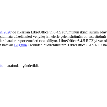
an 2020
‘de çıkarılan LibreOffice’in 6.4.5 sürümünün ikinci sürüm aday
itli hata düzeltmeleri ve iyileştirmelerle gelen sürümün bir test sürü
tikleri hataları rapor etmeleri rica ediliyor. LibreOffice 6.4.5 RC2’yi
var o
n hataları
Bugzilla
üzerinden bildirebilirsiniz.
LibreOffice 6.4.5 RC2 ha
tran
tarafından gönderildi.