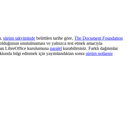
ı,
sürüm takviminde
belirtilen tarihe göre,
The Document Foundation
mü olduğunun unutulmaması ve yalnızca test etmek amacıyla
lan LibreOffice kurulumuna
paralel
kurabilirsiniz. Farklı dağıtımlar
kkında bilgi edinmek için yayımlandıktan sonra
sürüm notlarını