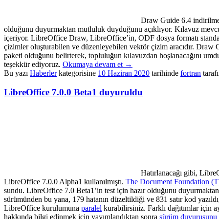
Draw Guide 6.4 indirilme
olduğunu duyurmaktan mutluluk duyduğunu açıklıyor. Kılavuz mevcut 
içeriyor. LibreOffice Draw, LibreOffice’in, ODF dosya formatı standa
çizimler oluşturabilen ve düzenleyebilen vektör çizim aracıdır. Draw
paketi olduğunu belirterek, topluluğun kılavuzdan hoşlanacağını umdu
teşekkür ediyoruz.
Okumaya devam et
→
Bu yazı
Haberler
kategorisine
10 Haziran 2020
tarihinde
fortran
taraf
LibreOffice 7.0.0 Beta1 duyuruldu
Hatırlanacağı gibi, Libre
LibreOffice 7.0.0 Alpha1 kullanılmıştı.
The Document Foundation (
sundu. LibreOffice 7.0 Beta1’in test için hazır olduğunu duyurmaktan 
sürümünden bu yana, 179 hatanın düzeltildiği ve 831 satır kod yazıldı
LibreOffice kurulumuna
paralel
kurabilirsiniz. Farklı dağıtımlar için 
hakkında bilgi edinmek için yayımlandıktan sonra
sürüm duyurusunu