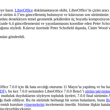
ye hazır.
LibreOffice
dokümantasyon ekibi, LibreOffice’in çizim aracı i
sürüm 4.3’ten güncellenmiş bulunuyor ve kılavuzun son sürümünün yayı
rdını destekleyen temel geometrik şekillerden üç boyutlu kompozisyon 
 Guide 6.4 güncellenmesini ve yayınlanmasını koordine eden Peter Scho
ğunu söyledi. Kılavuz üzerinde Peter Schofield dışında, Claire Wood v
ından gönderildi.
Office 7.0.0 için ilk hata avcılığı oturumu 11 Mayıs’ta yapılmış ve bu 
TDF)
, bu kez 7.0.0 serisinden LibreOffice 7.0.0 Beta1’i
sürüm takvimin
mutluluk duyduklarını söyleyen topluluk üyeleri, 7.0.0 final sürümün A
ğı ifade ediliyor. Bu ön sürümde herhangi bir sorun bulanların, bunu
Bu
ayrıntılı kurulum
yönergelerini
incelemeniz önerilir. Sürüme ilişkin hatal
inceleyebileceksiniz.