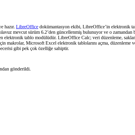
ye hazır.
LibreOffice
dokümantasyon ekibi, LibreOffice’in elektronik tab
avuz mevcut sürüm 6.2’den güncellenmiş bulunuyor ve o zamandan beri ge
n elektronik tablo modülüdür. LibreOffice Calc; veri düzenleme, saklama 
 için makrolar, Microsoft Excel elektronik tablolarını açma, düzenlem
erisi gibi pek çok özelliğe sahiptir.
ından gönderildi.