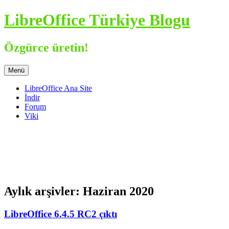
İçeriğe
LibreOffice Türkiye Blogu
atla
Özgürce üretin!
Menü
LibreOffice Ana Site
İndir
Forum
Viki
Aylık arşivler:
Haziran 2020
LibreOffice 6.4.5 RC2 çıktı