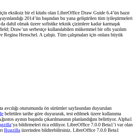
çin eksiksiz bir el kitabı olan LibreOffice Draw Guide 6.4’ün hazır
nlandığı 2014’ün başından bu yana geliştirilen tüm iyileştirmeleri
da dahil olmak üzere sofistike teknik çizimlere kadar karmaşık
field; Draw’un serbestçe kullanılabilen mükemmel bir ofis yazılım
e Regina Henschel. A çalıştı. Tüm çalışmaları için onlara büyük
hata avcılığı oturumunda ön sürümler sayfasından duyurulan
de
belirtilen tarihe göre duyurarak, test edilmek üzere kullanıma
ğustos ayının başında çıkarılmasının planlandığını belirtiyor. Alpha1
gzilla
‘ya bildirmeleri rica ediliyor. LibreOffice 7.0.0 Beta1’i
var olan
arı
Bugzilla
üzerinden bildirebilirsiniz. LibreOffice 7.0.0 Beta1