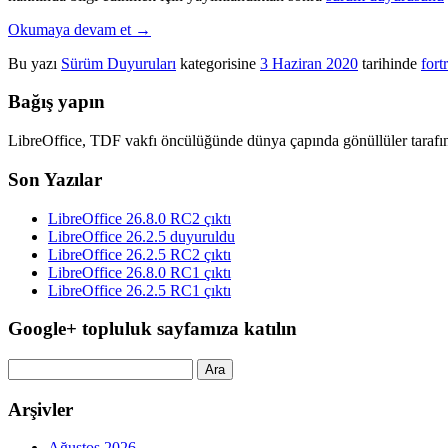
Okumaya devam et
→
Bu yazı
Sürüm Duyuruları
kategorisine
3 Haziran 2020
tarihinde
fort
Bağış yapın
LibreOffice, TDF vakfı öncülüğünde dünya çapında gönüllüler tarafın
Son Yazılar
LibreOffice 26.8.0 RC2 çıktı
LibreOffice 26.2.5 duyuruldu
LibreOffice 26.2.5 RC2 çıktı
LibreOffice 26.8.0 RC1 çıktı
LibreOffice 26.2.5 RC1 çıktı
Google+ topluluk sayfamıza katılın
Arama:
Arşivler
Ağustos 2026