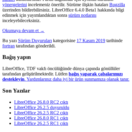
yönergelerini
incelemeniz önerilir. Sürüme ilişkin hataları
Bugzilla
üzerinden bildirebilirsiniz. LibreOffice 6.4.0 Beta1 hakkında bilgi
edinmek için yayımlandıktan sonra
sürüm notlarını
inceleyebileceksiniz.
Okumaya devam et
→
Bu yazı
Sürüm Duyuruları
kategorisine
17 Kasım 2019
tarihinde
fortran
tarafından gönderildi.
Bağış yapın
LibreOffice, TDF vakfı öncülüğünde dünya çapında gönüllüler
tarafından geliştirilmektedir. Lütfen
bağış yaparak çabalarımızı
destekleyin
. Yardımlarınız daha iyi bir ürün sunmamıza olanak tanır.
Son Yazılar
LibreOffice 26.8.0 RC2 çıktı
LibreOffice 26.2.5 duyuruldu
LibreOffice 26.2.5 RC2 çıktı
LibreOffice 26.8.0 RC1 çıktı
LibreOffice 26.2.5 RC1 çıktı