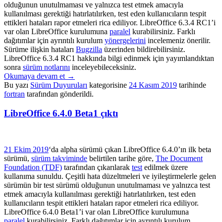
olduğunun unutulmaması ve yalnızca test etmek amacıyla
kullanılması gerektiği hatırlatılırken, test eden kullanıcıların tespit
ettikleri hataları rapor etmeleri rica ediliyor. LibreOffice 6.3.4 RC1’i
var olan LibreOffice kurulumuna
paralel
kurabilirsiniz. Farklı
dağıtımlar için ayrıntılı kurulum
yönergelerini
incelemeniz önerilir.
Sürüme ilişkin hataları
Bugzilla
üzerinden bildirebilirsiniz.
LibreOffice 6.3.4 RC1 hakkında bilgi edinmek için yayımlandıktan
sonra
sürüm notlarını
inceleyebileceksiniz.
Okumaya devam et
→
Bu yazı
Sürüm Duyuruları
kategorisine
24 Kasım 2019
tarihinde
fortran
tarafından gönderildi.
LibreOffice 6.4.0 Beta1 çıktı
21 Ekim 2019
‘da alpha sürümü çıkan LibreOffice 6.4.0’ın ilk beta
sürümü,
sürüm takviminde
belirtilen tarihe göre,
The Document
Foundation (TDF)
tarafından çıkarılarak
test
edilmek üzere
kullanıma sunuldu. Çeşitli hata düzeltmeleri ve iyileştirmelerle gelen
sürümün bir test sürümü olduğunun unutulmaması ve yalnızca test
etmek amacıyla kullanılması gerektiği hatırlatılırken, test eden
kullanıcıların tespit ettikleri hataları rapor etmeleri rica ediliyor.
LibreOffice 6.4.0 Beta1’i
var olan LibreOffice kurulumuna
paralel
kurabilirsiniz. Farklı dağıtımlar için ayrıntılı kurulum