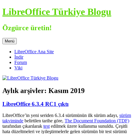
İçeriğe
LibreOffice Türkiye Blogu
atla
Özgürce üretin!
Menü
LibreOffice Ana Site
İndir
Forum
Viki
Aylık arşivler:
Kasım 2019
LibreOffice 6.3.4 RC1 çıktı
LibreOffice’in yeni seriden 6.3.4 sürümünün ilk sürüm adayı,
sürüm
takviminde
belirtilen tarihe göre,
The Document Foundation (TDF)
tarafından çıkarılarak
test
edilmek üzere kullanıma sunuldu. Çeşitli
hata düzeltmeleri ve iyileştirmelerle gelen sürümün bir test sürümü