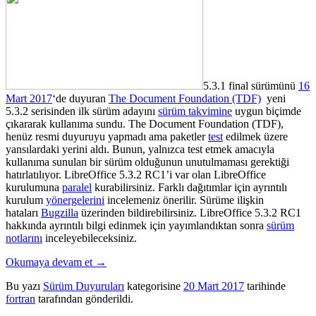
5.3.1 final sürümünü
16
Mart 2017
‘de duyuran
The Document Foundation (TDF)
yeni
5.3.2 serisinden ilk sürüm adayını
sürüm takvimine
uygun biçimde
çıkararak kullanıma sundu. The Document Foundation (TDF),
henüz resmi duyuruyu yapmadı ama paketler
test
edilmek üzere
yansılardaki yerini aldı. Bunun, yalnızca test etmek amacıyla
kullanıma sunulan bir sürüm olduğunun unutulmaması gerektiği
hatırlatılıyor. LibreOffice 5.3.2 RC1’i var olan LibreOffice
kurulumuna
paralel
kurabilirsiniz. Farklı dağıtımlar için ayrıntılı
kurulum
yönergelerini
incelemeniz önerilir. Sürüme ilişkin
hataları
Bugzilla
üzerinden bildirebilirsiniz. LibreOffice 5.3.2 RC1
hakkında ayrıntılı bilgi edinmek için yayımlandıktan sonra
sürüm
notlarını
inceleyebileceksiniz.
Okumaya devam et
→
Bu yazı
Sürüm Duyuruları
kategorisine
20 Mart 2017
tarihinde
fortran
tarafından gönderildi.