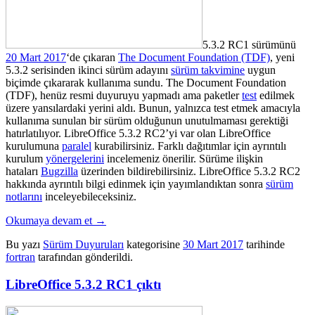
5.3.2 RC1 sürümünü
20 Mart 2017
‘de çıkaran
The Document Foundation (TDF)
, yeni
5.3.2 serisinden ikinci sürüm adayını
sürüm takvimine
uygun
biçimde çıkararak kullanıma sundu. The Document Foundation
(TDF), henüz resmi duyuruyu yapmadı ama paketler
test
edilmek
üzere yansılardaki yerini aldı. Bunun, yalnızca test etmek amacıyla
kullanıma sunulan bir sürüm olduğunun unutulmaması gerektiği
hatırlatılıyor. LibreOffice 5.3.2 RC2’yi var olan LibreOffice
kurulumuna
paralel
kurabilirsiniz. Farklı dağıtımlar için ayrıntılı
kurulum
yönergelerini
incelemeniz önerilir. Sürüme ilişkin
hataları
Bugzilla
üzerinden bildirebilirsiniz. LibreOffice 5.3.2 RC2
hakkında ayrıntılı bilgi edinmek için yayımlandıktan sonra
sürüm
notlarını
inceleyebileceksiniz.
Okumaya devam et
→
Bu yazı
Sürüm Duyuruları
kategorisine
30 Mart 2017
tarihinde
fortran
tarafından gönderildi.
LibreOffice 5.3.2 RC1 çıktı