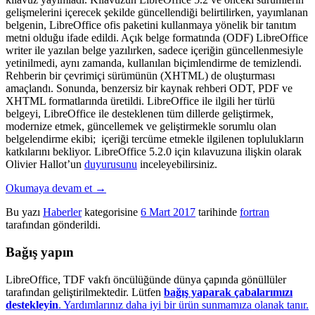
gelişmelerini içerecek şekilde güncellendiği belirtilirken, yayımlanan
belgenin, LibreOffice ofis paketini kullanmaya yönelik bir tanıtım
metni olduğu ifade edildi. Açık belge formatında (ODF) LibreOffice
writer ile yazılan belge yazılırken, sadece içeriğin güncellenmesiyle
yetinilmedi, aynı zamanda, kullanılan biçimlendirme de temizlendi.
Rehberin bir çevrimiçi sürümünün (XHTML) de oluşturması
amaçlandı. Sonunda, benzersiz bir kaynak rehberi ODT, PDF ve
XHTML formatlarında üretildi. LibreOffice ile ilgili her türlü
belgeyi, LibreOffice ile desteklenen tüm dillerde geliştirmek,
modernize etmek, güncellemek ve geliştirmekle sorumlu olan
belgelendirme ekibi; içeriği tercüme etmekle ilgilenen toplulukların
katkılarını bekliyor. LibreOffice 5.2.0 için kılavuzuna ilişkin olarak
Olivier Hallot’un
duyurusunu
inceleyebilirsiniz.
Okumaya devam et
→
Bu yazı
Haberler
kategorisine
6 Mart 2017
tarihinde
fortran
tarafından gönderildi.
Bağış yapın
LibreOffice, TDF vakfı öncülüğünde dünya çapında gönüllüler
tarafından geliştirilmektedir. Lütfen
bağış yaparak çabalarımızı
destekleyin
. Yardımlarınız daha iyi bir ürün sunmamıza olanak tanır.