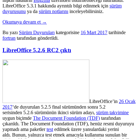
ilişkin hataların
Bugzilla
üzerinden bildirilebileceği hatırlatıldı.
LibreOffice 5.3.1 hakkında ayrıntılı bilgi edinmek için
sürüm
duyurusunu
ya da
sürüm notlarını
inceleyebilirsiniz.
Okumaya devam et
→
Bu yazı
Sürüm Duyuruları
kategorisine
16 Mart 2017
tarihinde
fortran
tarafından gönderildi.
LibreOffice 5.2.6 RC2 çıktı
LibreOffice’in
26 Ocak
2017
‘de duyurulan 5.2.5 final sürümünden sonra 5.2
serisinden 5.2.6 sürümünün ikinci sürüm adayı,
sürüm takvimine
uygun biçimde
The Document Foundation (TDF)
tarafından
çıkarıldı. The Document Foundation (TDF), henüz resmi duyuruyu
yapmadı ama paketler
test
edilmek üzere yansılardaki yerini
aldı. Bunun, yalnızca test etmek amacıyla kullanıma sunulan bir