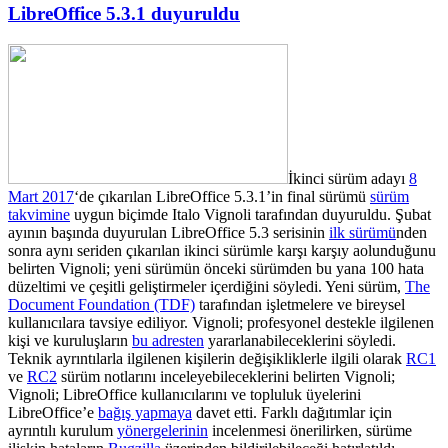
LibreOffice 5.3.1 duyuruldu
İkinci sürüm adayı
8
Mart 2017
‘de çıkarılan LibreOffice 5.3.1’in final sürümü
sürüm
takvimine
uygun biçimde Italo Vignoli tarafından duyuruldu. Şubat
ayının başında duyurulan LibreOffice 5.3 serisinin
ilk sürümü
nden
sonra aynı seriden çıkarılan ikinci sürümle karşı karşıy aolunduğunu
belirten Vignoli; yeni sürümün
önceki sürümden bu yana 100 hata
düzeltimi ve çeşitli geliştirmeler içerdiğini söyledi. Yeni sürüm,
The
Document Foundation (TDF)
tarafından işletmelere ve bireysel
kullanıcılara tavsiye ediliyor. Vignoli; profesyonel destekle ilgilenen
kişi ve kuruluşların
bu adresten
yararlanabileceklerini söyledi.
Teknik ayrıntılarla ilgilenen kişilerin değişikliklerle ilgili olarak
RC1
ve
RC2
sürüm notlarını inceleyebileceklerini belirten Vignoli;
Vignoli; LibreOffice kullanıcılarını ve topluluk üyelerini
LibreOffice’e
bağış yapmaya
davet etti. Farklı dağıtımlar için
ayrıntılı kurulum
yönergelerinin
incelenmesi önerilirken, sürüme