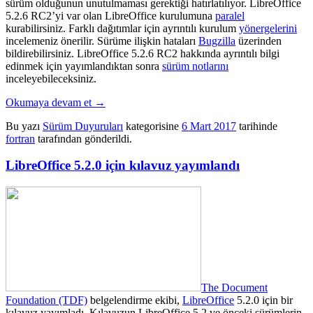
sürüm olduğunun unutulmaması gerektiği hatırlatılıyor. LibreOffice
5.2.6 RC2’yi var olan LibreOffice kurulumuna
paralel
kurabilirsiniz. Farklı dağıtımlar için ayrıntılı kurulum
yönergelerini
incelemeniz önerilir. Sürüme ilişkin hataları
Bugzilla
üzerinden
bildirebilirsiniz. LibreOffice 5.2.6 RC2 hakkında ayrıntılı bilgi
edinmek için yayımlandıktan sonra
sürüm notlarını
inceleyebileceksiniz.
Okumaya devam et
→
Bu yazı
Sürüm Duyuruları
kategorisine
6 Mart 2017
tarihinde
fortran
tarafından gönderildi.
LibreOffice 5.2.0 için kılavuz yayımlandı
The Document
Foundation (TDF)
belgelendirme ekibi,
LibreOffice
5.2.0 için bir
kılavuz yayımladı. Kılavuzun LibreOffice 5.2 ve önceki sürümlerin