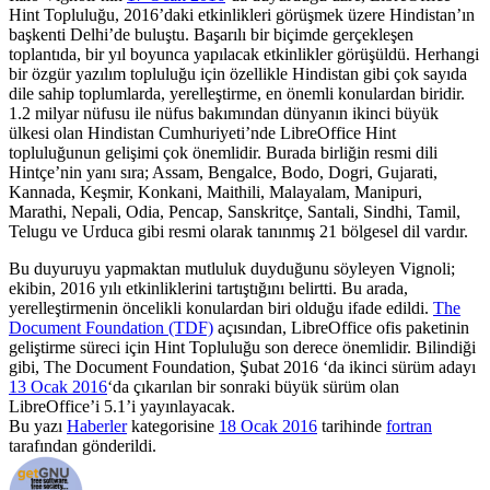
Hint Topluluğu, 2016’daki etkinlikleri görüşmek üzere Hindistan’ın
başkenti Delhi’de buluştu. Başarılı bir biçimde gerçekleşen
toplantıda, bir yıl boyunca yapılacak etkinlikler görüşüldü. Herhangi
bir özgür yazılım topluluğu için özellikle Hindistan gibi çok sayıda
dile sahip toplumlarda, yerelleştirme, en önemli konulardan biridir.
1.2 milyar nüfusu ile nüfus bakımından dünyanın ikinci büyük
ülkesi olan Hindistan Cumhuriyeti’nde LibreOffice Hint
topluluğunun gelişimi çok önemlidir. Burada birliğin resmi dili
Hintçe’nin yanı sıra; Assam, Bengalce, Bodo, Dogri, Gujarati,
Kannada, Keşmir, Konkani, Maithili, Malayalam, Manipuri,
Marathi, Nepali, Odia, Pencap, Sanskritçe, Santali, Sindhi, Tamil,
Telugu ve Urduca gibi resmi olarak tanınmış 21 bölgesel dil vardır.
Bu duyuruyu yapmaktan mutluluk duyduğunu söyleyen Vignoli;
ekibin, 2016 yılı etkinliklerini tartıştığını belirtti. Bu arada,
yerelleştirmenin öncelikli konulardan biri olduğu ifade edildi.
The
Document Foundation (TDF)
açısından, LibreOffice ofis paketinin
geliştirme süreci için Hint Topluluğu son derece önemlidir. Bilindiği
gibi, The Document Foundation, Şubat 2016 ‘da ikinci sürüm adayı
13 Ocak 2016
‘da çıkarılan bir sonraki büyük sürüm olan
LibreOffice’i 5.1’i yayınlayacak.
Bu yazı
Haberler
kategorisine
18 Ocak 2016
tarihinde
fortran
tarafından gönderildi.