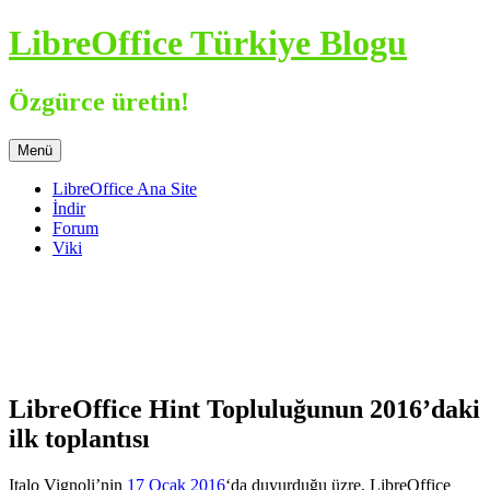
İçeriğe
LibreOffice Türkiye Blogu
atla
Özgürce üretin!
Menü
LibreOffice Ana Site
İndir
Forum
Viki
LibreOffice Hint Topluluğunun 2016’daki
ilk toplantısı
Italo Vignoli’nin
17 Ocak 2016
‘da duyurduğu üzre, LibreOffice