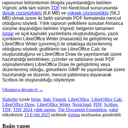
raporunun bölümlerinin blogda yayımlandığını belirten
Vignoli; artık tam sürüm
TDF
‘nin Nextcloud sunucusunda
düşük çözünürlüklü
(6,6 MB) ve
yüksek çözünürlüklü
(56,2
MB) olmak üzere iki farklı sürümde PDF formatında mevcut
olduğunu söyledi. Yıllık raporun yetkililere sunulan Almanca
sürüme dayandığını belirten Vignoli; belgenin tamamen
özgür
ve açık kaynaklı yazılımlarla oluşturulduğunu, yazılı
içeriklerin LibreOffice Writer (masaüstü) ile geliştirilmiş ve
LibreOffice Writer (çevrimiçi) ile ortaklaşa düzenlenmiş
olduğunu söyledi; grafiklerin ise LibreOffice Calc ile
oluşturulduğunu ve LibreOffice Draw ile yayınlanmak üzere
hazırlandığı belirtilirken, çizimler ve tabloların (eski PDF
orijinallerinden) LibreOffice Draw ile geliştirilmiş veya
düzenlenmiş olduğu, görsellerin GIMP ile yayınlanmak üzere
hazırlandığı ve düzenin, mevcut şablonlara dayanarak
Scribus ile oluşturulduğu söyleniyor.
Okumaya devam et
→
Haberler
içinde
belge
,
Italo Vignoli
,
LibreOffice
,
LibreOffice Calc
,
LibreOffice Draw
,
LibreOffice Writer
,
Nextcloud
,
PDF
,
Scribus
,
TDF
,
TDF 2024 yıllık raporu
,
The Document Foundation
,
vakıf
etiketleriyle
15 Eylül 2025
tarihinde
fortran
tarafınadan gönderildi.
Bağış yapın