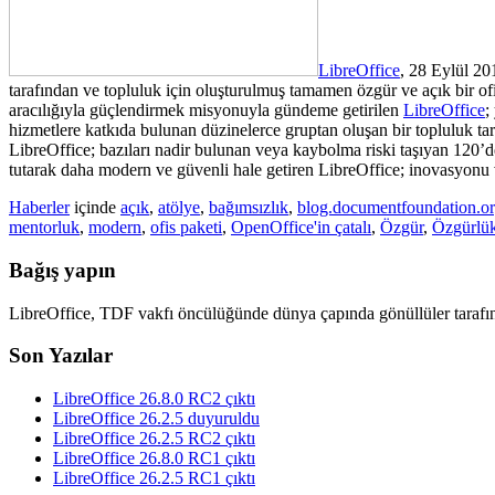
LibreOffice
, 28 Eylül 20
tarafından ve topluluk için oluşturulmuş tamamen özgür ve açık bir of
aracılığıyla güçlendirmek misyonuyla gündeme getirilen
LibreOffice
;
hizmetlere katkıda bulunan düzinelerce gruptan oluşan bir topluluk t
LibreOffice; bazıları nadir bulunan veya kaybolma riski taşıyan 120’de
tutarak daha modern ve güvenli hale getiren LibreOffice; inovasyonu v
Haberler
içinde
açık
,
atölye
,
bağımsızlık
,
blog.documentfoundation.o
mentorluk
,
modern
,
ofis paketi
,
OpenOffice'in çatalı
,
Özgür
,
Özgürlü
Bağış yapın
LibreOffice, TDF vakfı öncülüğünde dünya çapında gönüllüler tarafın
Son Yazılar
LibreOffice 26.8.0 RC2 çıktı
LibreOffice 26.2.5 duyuruldu
LibreOffice 26.2.5 RC2 çıktı
LibreOffice 26.8.0 RC1 çıktı
LibreOffice 26.2.5 RC1 çıktı