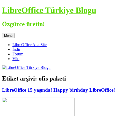
İçeriğe
LibreOffice Türkiye Blogu
atla
Özgürce üretin!
Menü
LibreOffice Ana Site
İndir
Forum
Viki
Etiket arşivi:
ofis paketi
LibreOffice 15 yaşında! Happy birthday LibreOffice!