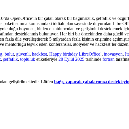
10’da OpenOffice’in bir çatalı olarak bir bağımsızlık, şeffaflık ve özgü
is paketi sunma konusundaki iddialı plan sayesinde duyurulan LibreOffic
 yolculuğu boyunca, binlerce katılımcıdan ve gelişimini desteklemek için 
arafından desteklenmiş bulunuyor. Her biri bir öncekinden daha güçlü 
n fazla dile yerelleştirerek 5 milyardan fazla kişinin erişimine açılmış
e mentorluğu teşvik eden konferanslar, atölyeler ve hackfest’ler düzen
rg
,
bulut
,
güvenli
,
hackfest
,
Happy birthday LibreOffice!
,
inovasyon
,
It
k
,
şeffaflık
,
topluluk
etiketleriyle
28 Eylül 2025
tarihinde
fortran
tarafın
dan geliştirilmektedir. Lütfen
bağış yaparak çabalarımızı destekleyi