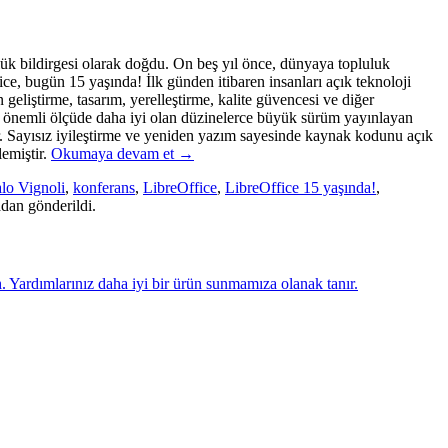
rlük bildirgesi olarak doğdu. On beş yıl önce, dünyaya topluluk
e, bugün 15 yaşında! İlk günden itibaren insanları açık teknoloji
geliştirme, tasarım, yerelleştirme, kalite güvencesi ve diğer
ve önemli ölçüde daha iyi olan düzinelerce büyük sürüm yayınlayan
tır. Sayısız iyileştirme ve yeniden yazım sayesinde kaynak kodunu açık
lemiştir.
Okumaya devam et
→
alo Vignoli
,
konferans
,
LibreOffice
,
LibreOffice 15 yaşında!
,
adan gönderildi.
n
. Yardımlarınız daha iyi bir ürün sunmamıza olanak tanır.