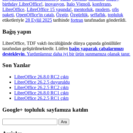
birthday LibreOffice!
,
inovasyon
,
Italo Vignoli
,
konferans
,
LibreOffice
,
LibreOffice 15 yaşında!
,
mentorluk
,
modern
,
ofis
paketi
,
OpenOffice'in çatalı
,
Özgür
,
Özgürlük
,
şeffaflık
,
topluluk
etiketleriyle
28 Eylül 2025
tarihinde
fortran
tarafınadan gönderildi.
Bağış yapın
LibreOffice, TDF vakfı öncülüğünde dünya çapında gönüllüler
tarafından geliştirilmektedir. Lütfen
bağış yaparak çabalarımızı
destekleyin
. Yardımlarınız daha iyi bir ürün sunmamıza olanak tanır.
Son Yazılar
LibreOffice 26.8.0 RC2 çıktı
LibreOffice 26.2.5 duyuruldu
LibreOffice 26.2.5 RC2 çıktı
LibreOffice 26.8.0 RC1 çıktı
LibreOffice 26.2.5 RC1 çıktı
Google+ topluluk sayfamıza katılın
Arama: