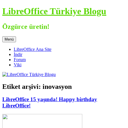
İçeriğe
LibreOffice Türkiye Blogu
atla
Özgürce üretin!
Menü
LibreOffice Ana Site
İndir
Forum
Viki
Etiket arşivi:
inovasyon
LibreOffice 15 yaşında! Happy birthday
LibreOffice!