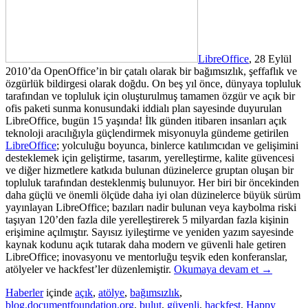
LibreOffice
, 28 Eylül
2010’da OpenOffice’in bir çatalı olarak bir bağımsızlık, şeffaflık ve
özgürlük bildirgesi olarak doğdu. On beş yıl önce, dünyaya topluluk
tarafından ve topluluk için oluşturulmuş tamamen özgür ve açık bir
ofis paketi sunma konusundaki iddialı plan sayesinde duyurulan
LibreOffice, bugün 15 yaşında! İlk günden itibaren insanları açık
teknoloji aracılığıyla güçlendirmek misyonuyla gündeme getirilen
LibreOffice
; yolculuğu boyunca, binlerce katılımcıdan ve gelişimini
desteklemek için geliştirme, tasarım, yerelleştirme, kalite güvencesi
ve diğer hizmetlere katkıda bulunan düzinelerce gruptan oluşan bir
topluluk tarafından desteklenmiş bulunuyor. Her biri bir öncekinden
daha güçlü ve önemli ölçüde daha iyi olan düzinelerce büyük sürüm
yayınlayan LibreOffice; bazıları nadir bulunan veya kaybolma riski
taşıyan 120’den fazla dile yerelleştirerek 5 milyardan fazla kişinin
erişimine açılmıştır. Sayısız iyileştirme ve yeniden yazım sayesinde
kaynak kodunu açık tutarak daha modern ve güvenli hale getiren
LibreOffice; inovasyonu ve mentorluğu teşvik eden konferanslar,
atölyeler ve hackfest’ler düzenlemiştir.
Okumaya devam et
→
Haberler
içinde
açık
,
atölye
,
bağımsızlık
,
blog.documentfoundation.org
,
bulut
,
güvenli
,
hackfest
,
Happy