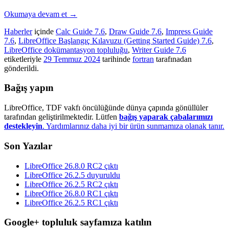
Okumaya devam et
→
Haberler
içinde
Calc Guide 7.6
,
Draw Guide 7.6
,
Impress Guide
7.6
,
LibreOffice Başlangıç Kılavuzu (Getting Started Guide) 7.6
,
LibreOffice dokümantasyon topluluğu
,
Writer Guide 7.6
etiketleriyle
29 Temmuz 2024
tarihinde
fortran
tarafınadan
gönderildi.
Bağış yapın
LibreOffice, TDF vakfı öncülüğünde dünya çapında gönüllüler
tarafından geliştirilmektedir. Lütfen
bağış yaparak çabalarımızı
destekleyin
. Yardımlarınız daha iyi bir ürün sunmamıza olanak tanır.
Son Yazılar
LibreOffice 26.8.0 RC2 çıktı
LibreOffice 26.2.5 duyuruldu
LibreOffice 26.2.5 RC2 çıktı
LibreOffice 26.8.0 RC1 çıktı
LibreOffice 26.2.5 RC1 çıktı
Google+ topluluk sayfamıza katılın