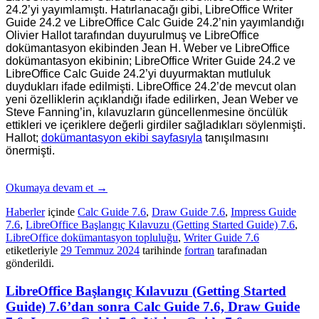
24.2’yi yayımlamıştı. Hatırlanacağı gibi, LibreOffice Writer
Guide 24.2 ve LibreOffice Calc Guide 24.2’nin yayımlandığı
Olivier Hallot tarafından duyurulmuş ve LibreOffice
dokümantasyon ekibinden
Jean H. Weber
ve LibreOffice
dokümantasyon ekibinin; LibreOffice Writer Guide 24.2 ve
LibreOffice Calc Guide 24.2’yi duyurmaktan mutluluk
duydukları ifade edilmişti.
LibreOffice 24.2’de mevcut olan
yeni özelliklerin açıklandığı ifade edili
rken,
Jean Weber ve
Steve Fanning’in, kılavuzların güncellenmesine öncülük
ettikleri ve içeriklere değerli girdiler sağladıkları söylen
mişti.
Hallot;
dokümantasyon ekibi sayfasıyla
tanışılmasını
önermişti.
Okumaya devam et
→
Haberler
içinde
Calc Guide 7.6
,
Draw Guide 7.6
,
Impress Guide
7.6
,
LibreOffice Başlangıç Kılavuzu (Getting Started Guide) 7.6
,
LibreOffice dokümantasyon topluluğu
,
Writer Guide 7.6
etiketleriyle
29 Temmuz 2024
tarihinde
fortran
tarafınadan
gönderildi.
LibreOffice Başlangıç Kılavuzu (Getting Started
Guide) 7.6’dan sonra Calc Guide 7.6, Draw Guide