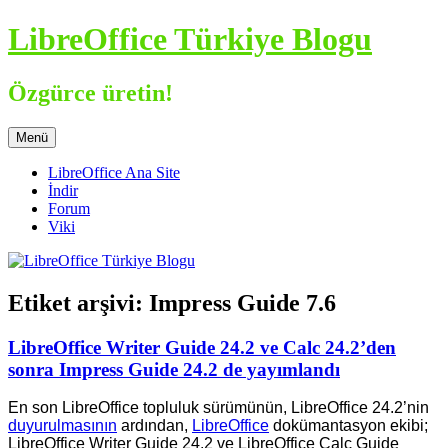
İçeriğe
LibreOffice Türkiye Blogu
atla
Özgürce üretin!
Menü
LibreOffice Ana Site
İndir
Forum
Viki
Etiket arşivi:
Impress Guide 7.6
LibreOffice Writer Guide 24.2 ve Calc 24.2’den
sonra Impress Guide 24.2 de yayımlandı
En son LibreOffice topluluk sürümünün, LibreOffice 24.2’nin
duyurulmasının
ardından,
LibreOffice
dokümantasyon ekibi;
LibreOffice Writer Guide 24.2 ve LibreOffice Calc Guide