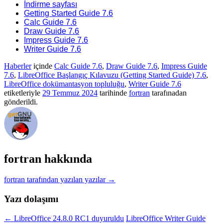
İndirme sayfası
Getting Started Guide 7.6
Calc Guide 7.6
Draw Guide 7.6
Impress Guide 7.6
Writer Guide 7.6
Haberler
içinde
Calc Guide 7.6
,
Draw Guide 7.6
,
Impress Guide
7.6
,
LibreOffice Başlangıç Kılavuzu (Getting Started Guide) 7.6
,
LibreOffice dokümantasyon topluluğu
,
Writer Guide 7.6
etiketleriyle
29 Temmuz 2024
tarihinde
fortran
tarafınadan
gönderildi.
fortran hakkında
fortran tarafından yazılan yazılar
→
Yazı dolaşımı
←
LibreOffice 24.8.0 RC1 duyuruldu
LibreOffice Writer Guide