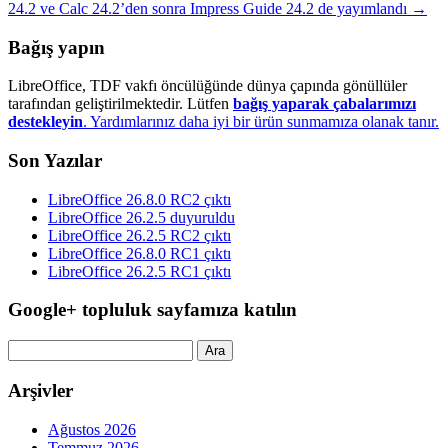
24.2 ve Calc 24.2’den sonra Impress Guide 24.2 de yayımlandı
→
Bağış yapın
LibreOffice, TDF vakfı öncülüğünde dünya çapında gönüllüler
tarafından geliştirilmektedir. Lütfen
bağış yaparak çabalarımızı
destekleyin
. Yardımlarınız daha iyi bir ürün sunmamıza olanak tanır.
Son Yazılar
LibreOffice 26.8.0 RC2 çıktı
LibreOffice 26.2.5 duyuruldu
LibreOffice 26.2.5 RC2 çıktı
LibreOffice 26.8.0 RC1 çıktı
LibreOffice 26.2.5 RC1 çıktı
Google+ topluluk sayfamıza katılın
Arama:
Arşivler
Ağustos 2026
Temmuz 2026