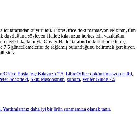
Hallot tarafından duyuruldu. LibreOffice dokümantasyon ekibinin, tüm
uk duyduğunu söyleyen Hallot; kılavuzun herkes için yazıldığını
 değerli katkılarıyla Olivier Hallot tarafından koordine edil
miş
e 7.5 güncellemelerini de sağlamış bulunduğunu belirtmek gerekiyor.
lirsiniz.
reOffice Başlangıç Kılavuzu 7.5
,
LibreOffice dokümantasyon ekibi
,
Peter Schofield
,
Skip Masonsmith
,
sunum
,
Writer Guide 7.5
n
. Yardımlarınız daha iyi bir ürün sunmamıza olanak tanır.