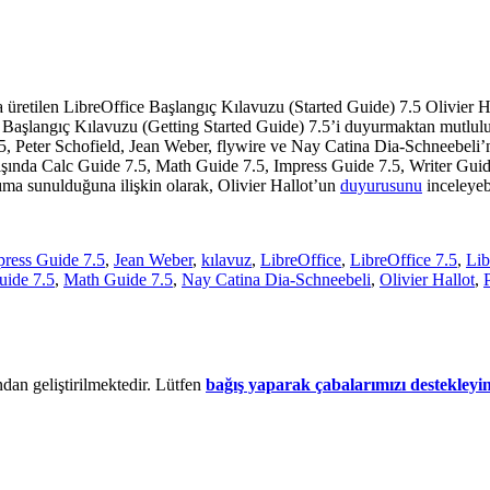
 üretilen LibreOffice Başlangıç Kılavuzu (Started Guide) 7.5 Olivier 
ce Başlangıç Kılavuzu (Getting Started Guide) 7.5’i duyurmaktan mutlul
.5,
Peter Schofield, Jean Weber, flywire ve Nay Catina Dia-Schneebeli’nin
şında Calc Guide 7.5, Math Guide 7.5, Impress Guide 7.5, Writer Guid
ıma sunulduğuna ilişkin olarak, Olivier Hallot’un
duyurusunu
inceleyebi
press Guide 7.5
,
Jean Weber
,
kılavuz
,
LibreOffice
,
LibreOffice 7.5
,
Lib
uide 7.5
,
Math Guide 7.5
,
Nay Catina Dia-Schneebeli
,
Olivier Hallot
,
dan geliştirilmektedir. Lütfen
bağış yaparak çabalarımızı destekleyi