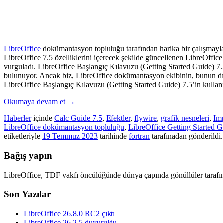
LibreOffice
dokümantasyon topluluğu tarafından harika bir çalışmayla
LibreOffice 7.5 özelliklerini içerecek şekilde güncellenen LibreOffi
vurguladı. LibreOffice Başlangıç Kılavuzu (Getting Started Guide) 7
bulunuyor. Ancak biz, LibreOffice dokümantasyon ekibinin, bunun dı
LibreOffice Başlangıç Kılavuzu (Getting Started Guide) 7.5’in kullan
Okumaya devam et
→
Haberler
içinde
Calc Guide 7.5
,
Efektler
,
flywire
,
grafik nesneleri
,
Im
LibreOffice dokümantasyon topluluğu
,
LibreOffice Getting Started G
etiketleriyle
19 Temmuz 2023
tarihinde
fortran
tarafınadan gönderildi.
Bağış yapın
LibreOffice, TDF vakfı öncülüğünde dünya çapında gönüllüler tarafın
Son Yazılar
LibreOffice 26.8.0 RC2 çıktı
LibreOffice 26.2.5 duyuruldu