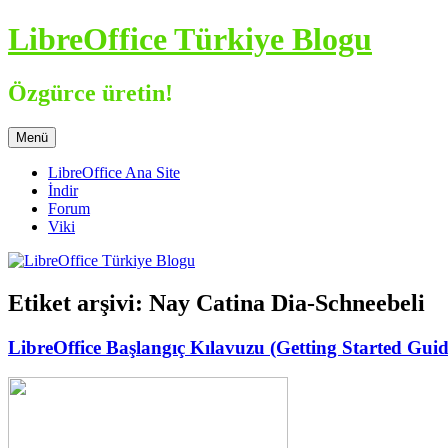
İçeriğe
LibreOffice Türkiye Blogu
atla
Özgürce üretin!
Menü
LibreOffice Ana Site
İndir
Forum
Viki
Etiket arşivi:
Nay Catina Dia-Schneebeli
LibreOffice Başlangıç Kılavuzu (Getting Started Gui