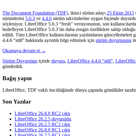
The Document Foundation (TDF)
, ikinci sürüm adayı
25 Ekim 2015
sürümlerini
5.0.3
ve
4.4.6
sürüm takvimlerine uygun biçimde duyurdu. 
söyleniyor. LibreOffice 5.0.3 “fresh” versiyonunun, son kullanıcılardan
hedefleyen LibreOffice 5.0.3’ün daha zengin özelliklere sahip olduğu b
edildi. Tüm LibreOffice kullanıcılarının yazılımlarını güncellemeleri 
4.4.6 “still” hakkında ayrıntılı bilgi edinmek için
sürüm duyurusunu
in
Okumaya devam et
→
Sürüm Duyuruları
içinde
duyuru
,
LibreOffice 4.4.6 “still”
,
LibreOffic
gönderildi.
Bağış yapın
LibreOffice, TDF vakfı öncülüğünde dünya çapında gönüllüler tarafın
Son Yazılar
LibreOffice 26.8.0 RC2 çıktı
LibreOffice 26.2.5 duyuruldu
LibreOffice 26.2.5 RC2 çıktı
LibreOffice 26.8.0 RC1 çıktı
LibreOffice 26.2.5 RC1 çıktı