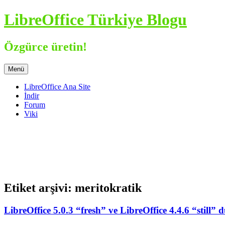
İçeriğe
LibreOffice Türkiye Blogu
atla
Özgürce üretin!
Menü
LibreOffice Ana Site
İndir
Forum
Viki
Etiket arşivi:
meritokratik
LibreOffice 5.0.3 “fresh” ve LibreOffice 4.4.6 “still”