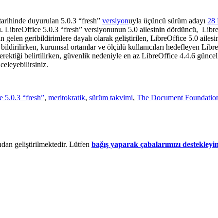
tarihinde duyurulan 5.0.3 “fresh”
versiyon
uyla üçüncü sürüm adayı
28
LibreOffice 5.0.3 “fresh” versiyonunun 5.0 ailesinin dördüncü, LibreO
 gelen geribildirimlere dayalı olarak geliştirilen, LibreOffice 5.0 ailesi
ildirilirken, kurumsal ortamlar ve ölçülü kullanıcıları hedefleyen Libr
gerektiği belirtilirken, güvenlik nedeniyle en az LibreOffice 4.4.6 günce
celeyebilirsiniz.
e 5.0.3 “fresh”
,
meritokratik
,
sürüm takvimi
,
The Document Foundatio
dan geliştirilmektedir. Lütfen
bağış yaparak çabalarımızı destekleyi