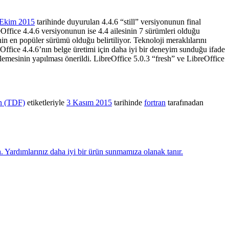
 Ekim 2015
tarihinde duyurulan 4.4.6 “still” versiyonunun final
ffice 4.4.6 versiyonunun ise 4.4 ailesinin 7 sürümleri olduğu
nin en popüler sürümü olduğu belirtiliyor. Teknoloji meraklılarını
eOffice 4.4.6’nın belge üretimi için daha iyi bir deneyim sunduğu ifade
llemesinin yapılması önerildi. LibreOffice 5.0.3 “fresh” ve LibreOffice
n (TDF)
etiketleriyle
3 Kasım 2015
tarihinde
fortran
tarafınadan
n
. Yardımlarınız daha iyi bir ürün sunmamıza olanak tanır.