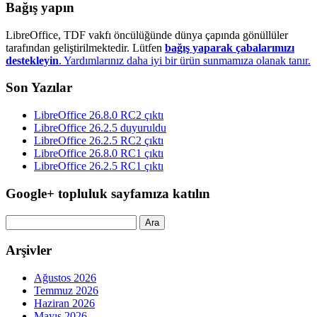
Bağış yapın
LibreOffice, TDF vakfı öncülüğünde dünya çapında gönüllüler
tarafından geliştirilmektedir. Lütfen
bağış yaparak çabalarımızı
destekleyin
. Yardımlarınız daha iyi bir ürün sunmamıza olanak tanır.
Son Yazılar
LibreOffice 26.8.0 RC2 çıktı
LibreOffice 26.2.5 duyuruldu
LibreOffice 26.2.5 RC2 çıktı
LibreOffice 26.8.0 RC1 çıktı
LibreOffice 26.2.5 RC1 çıktı
Google+ topluluk sayfamıza katılın
Arama:
Arşivler
Ağustos 2026
Temmuz 2026
Haziran 2026
Mayıs 2026