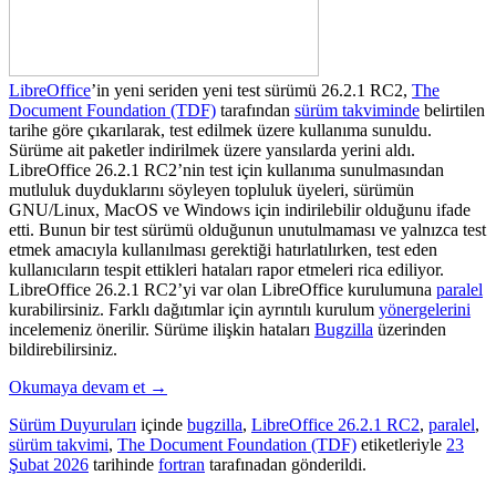
LibreOffice
’in
yeni seriden yeni test sürümü 26.2.1 RC2,
The
Document Foundation (TDF)
tarafından
sürüm takviminde
belirtilen
tarihe göre çıkarılarak, test edilmek üzere kullanıma sunuldu.
Sürüme ait paketler indirilmek üzere yansılarda yerini aldı.
LibreOffice 26.2.1 RC2’nin test için kullanıma sunulmasından
mutluluk duyduklarını söyleyen topluluk üyeleri, sürümün
GNU/
Linux, MacOS ve Windows için indirilebilir olduğunu ifade
etti.
Bunun bir test sürümü olduğunun unutulmaması ve yalnızca test
etmek amacıyla kullanılması gerektiği hatırlatılırken, test eden
kullanıcıların tespit ettikleri hataları rapor etmeleri rica ediliyor.
LibreOffice 26.2.1 RC2’yi
var olan LibreOffice kurulumuna
paralel
kurabilirsiniz. Farklı dağıtımlar için ayrıntılı kurulum
yönergelerini
incelemeniz önerilir. Sürüme ilişkin hataları
Bugzilla
üzerinden
bildirebilirsiniz.
Okumaya devam et
→
Sürüm Duyuruları
içinde
bugzilla
,
LibreOffice 26.2.1 RC2
,
paralel
,
sürüm takvimi
,
The Document Foundation (TDF)
etiketleriyle
23
Şubat 2026
tarihinde
fortran
tarafınadan gönderildi.