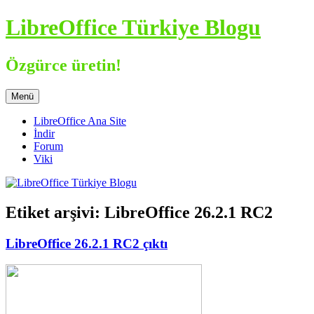
İçeriğe
LibreOffice Türkiye Blogu
atla
Özgürce üretin!
Menü
LibreOffice Ana Site
İndir
Forum
Viki
Etiket arşivi:
LibreOffice 26.2.1 RC2
LibreOffice 26.2.1 RC2 çıktı