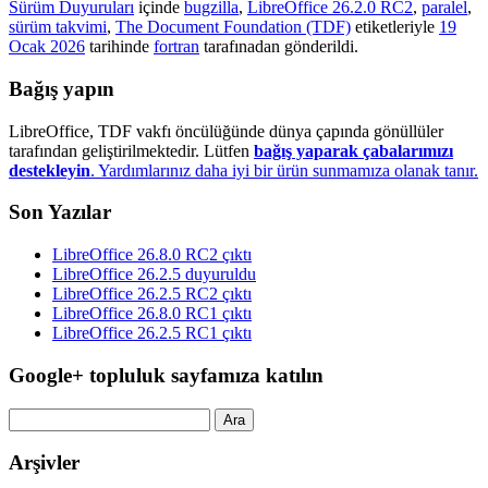
Sürüm Duyuruları
içinde
bugzilla
,
LibreOffice 26.2.0 RC2
,
paralel
,
sürüm takvimi
,
The Document Foundation (TDF)
etiketleriyle
19
Ocak 2026
tarihinde
fortran
tarafınadan gönderildi.
Bağış yapın
LibreOffice, TDF vakfı öncülüğünde dünya çapında gönüllüler
tarafından geliştirilmektedir. Lütfen
bağış yaparak çabalarımızı
destekleyin
. Yardımlarınız daha iyi bir ürün sunmamıza olanak tanır.
Son Yazılar
LibreOffice 26.8.0 RC2 çıktı
LibreOffice 26.2.5 duyuruldu
LibreOffice 26.2.5 RC2 çıktı
LibreOffice 26.8.0 RC1 çıktı
LibreOffice 26.2.5 RC1 çıktı
Google+ topluluk sayfamıza katılın
Arama:
Arşivler