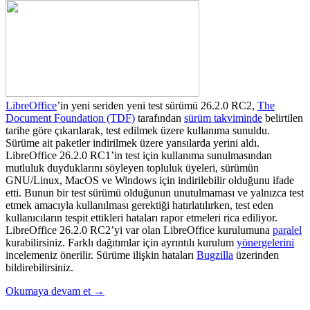
LibreOffice
’in
yeni seriden yeni test sürümü 26.2.0 RC2,
The
Document Foundation (TDF)
tarafından
sürüm takviminde
belirtilen
tarihe göre çıkarılarak, test edilmek üzere kullanıma sunuldu.
Sürüme ait paketler indirilmek üzere yansılarda yerini aldı.
LibreOffice 26.2.0 RC1’in test için kullanıma sunulmasından
mutluluk duyduklarını söyleyen topluluk üyeleri, sürümün
GNU/
Linux, MacOS ve Windows için indirilebilir olduğunu ifade
etti.
Bunun bir test sürümü olduğunun unutulmaması ve yalnızca test
etmek amacıyla kullanılması gerektiği hatırlatılırken, test eden
kullanıcıların tespit ettikleri hataları rapor etmeleri rica ediliyor.
LibreOffice 26.2.0 RC2’yi
var olan LibreOffice kurulumuna
paralel
kurabilirsiniz. Farklı dağıtımlar için ayrıntılı kurulum
yönergelerini
incelemeniz önerilir. Sürüme ilişkin hataları
Bugzilla
üzerinden
bildirebilirsiniz.
Okumaya devam et
→