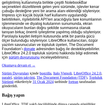
geliştirilmiş kullanımıyla birlikte çeşitli NotebookBar
seçenekleri düzeltilerek gelen yeni sürümde, işlevler kenar
çubuğu desteğine yeni bir arama alanı eklendiği söyleniyor.
Impress için küçük büyük harf kullanımı uygulandığı
belirtilirken, rişilebilirlik API’leri aracılığıyla fare konumlarının
işlenmesinde ve diyalog kutularının sunumunda, ekran
okuyucuların bunları doğru şekilde sunmasına olanak
tanıyan birkaç önemli iyileştirme yapılmış olduğu söyleniyor.
Parolayla kaydet iletişim kutusunda artık bir parola gücü
ölçer bulunduğu söyleniyor.
LibreOffice kullanıcıları, özgür
yazılım savunucuları ve topluluk üyeleri, The Document
Foundation’ı
donate
adresinden bağış ile destekleyebilirler.
LibreOffice 24.2.0 topluluk sürümü
hakkında bilgi edinmek
için
sürüm duyurusunu
inceleyebilirsiniz.
Okumaya devam et
→
Sürüm Duyuruları
içinde
bugzilla
,
Italo Vignoli
,
LibreOffice 24.2.0
,
paralel
,
sürüm takvimi
,
The Document Foundation (TDF)
,
Topluluk
Sürümü
etiketleriyle
31 Ocak 2024
tarihinde
fortran
tarafınadan
gönderildi.
Bağış yapın
LibreOffice, TDF vakfı öncülüğünde dünya çapında gönüllüler