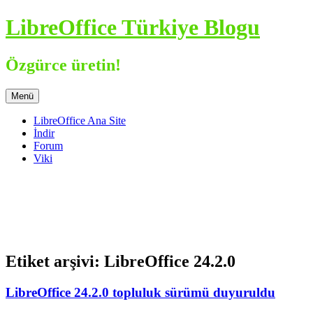
İçeriğe
LibreOffice Türkiye Blogu
atla
Özgürce üretin!
Menü
LibreOffice Ana Site
İndir
Forum
Viki
Etiket arşivi:
LibreOffice 24.2.0
LibreOffice 24.2.0 topluluk sürümü duyuruldu