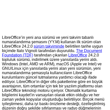
LibreOffice’in
yeni ana sürümü ve yeni takvim tabanlı
numaralandırma şemasını (YY.M) kullanan ilk sürüm olan
LibreOffice 24.2.0
sürüm takviminde
belirtilen tarihe uygun
biçimde Italo Vignoli tarafından duyuruldu.
The Document
Foundation (TDF)
tarafından çıkarılan
LibreOffice
24.2.0
topluluk sürümü, indirilmek üzere yansılarda yerini aldı.
Windows (Intel, AMD ve ARM), macOS (Apple ve Intel) ve
GNU/Linux için yansılarda yerini alan yeni sürümün, yeni
numaralandırma şemasıyla kullanıcıların LibreOffice
kurulumlarını güncel tutmalarına yardımcı olacağı ifade
ediliyor. LibreOffice’in diğer ofis paketlerine göre en büyük
avantajının, tüm ortamlar için tek bir yazılım platformu olan
LibreOffice teknoloji motoru içeriyor. Otomatik kurtarma
bilgilerini kaydet’in varsayılan olarak etkin olduğu ve her
zaman yedek kopyalar oluşturduğu belirtiliyor. Birçok menü
iyileştirmesi, daha iyi baskı önizleme desteği, özelleştirilmiş
düzenin doğru şekilde sıfırlanması ve radyo düğmelerinin