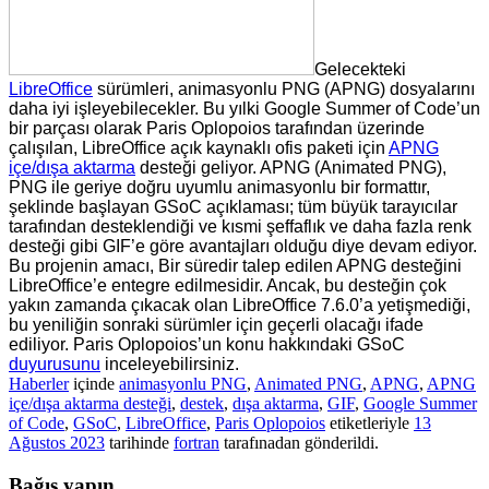
Gelecekteki
LibreOffice
sürümleri, animasyonlu PNG (APNG) dosyalarını
daha iyi işleyebilecekler. Bu yılki Google Summer of Code’un
bir parçası olarak Paris Oplopoios tarafından üzerinde
çalışılan, LibreOffice açık kaynaklı ofis paketi için
APNG
içe/dışa aktarma
desteği geliyor. APNG (Animated PNG),
PNG ile geriye doğru uyumlu animasyonlu bir formattır,
şeklinde başlayan GSoC açıklaması; tüm büyük tarayıcılar
tarafından desteklendiği ve kısmi şeffaflık ve daha fazla renk
desteği gibi GIF’e göre avantajları olduğu diye devam ediyor.
Bu projenin amacı, Bir süredir talep edilen APNG desteğini
LibreOffice’e entegre edilmesidir. Ancak, bu desteğin çok
yakın zamanda çıkacak olan LibreOffice 7.6.0’a yetişmediği,
bu yeniliğin sonraki sürümler için geçerli olacağı ifade
ediliyor. Paris Oplopoios’un konu hakkındaki GSoC
duyurusunu
inceleyebilirsiniz.
Haberler
içinde
animasyonlu PNG
,
Animated PNG
,
APNG
,
APNG
içe/dışa aktarma desteği
,
destek
,
dışa aktarma
,
GIF
,
Google Summer
of Code
,
GSoC
,
LibreOffice
,
Paris Oplopoios
etiketleriyle
13
Ağustos 2023
tarihinde
fortran
tarafınadan gönderildi.
Bağış yapın