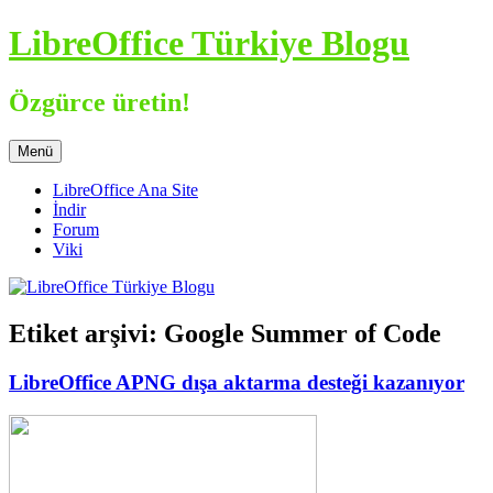
İçeriğe
LibreOffice Türkiye Blogu
atla
Özgürce üretin!
Menü
LibreOffice Ana Site
İndir
Forum
Viki
Etiket arşivi:
Google Summer of Code
LibreOffice APNG dışa aktarma desteği kazanıyor