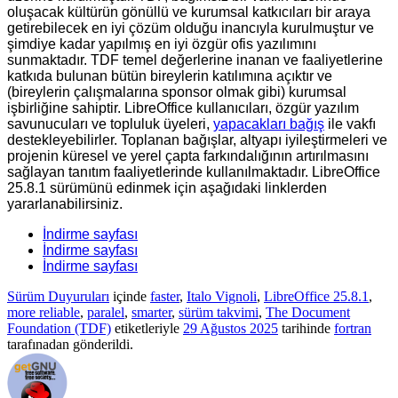
oluşacak kültürün gönüllü ve kurumsal katkıcıları bir araya
getirebilecek en iyi çözüm olduğu inancıyla kurulmuştur ve
şimdiye kadar yapılmış en iyi özgür ofis yazılımını
sunmaktadır. TDF temel değerlerine inanan ve faaliyetlerine
katkıda bulunan bütün bireylerin katılımına açıktır ve
(bireylerin çalışmalarına sponsor olmak gibi) kurumsal
işbirliğine sahiptir. LibreOffice kullanıcıları, özgür yazılım
savunucuları ve topluluk üyeleri,
yapacakları bağış
ile vakfı
destekleyebilirler. Toplanan bağışlar, altyapı iyileştirmeleri ve
projenin küresel ve yerel çapta farkındalığının artırılmasını
sağlayan tanıtım faaliyetlerinde kullanılmaktadır. LibreOffice
25.8.1
sürümünü
edinmek için aşağıdaki linklerden
yararlanabilirsiniz.
İndirme sayfası
İndirme sayfası
İndirme sayfası
Sürüm Duyuruları
içinde
faster
,
Italo Vignoli
,
LibreOffice 25.8.1
,
more reliable
,
paralel
,
smarter
,
sürüm takvimi
,
The Document
Foundation (TDF)
etiketleriyle
29 Ağustos 2025
tarihinde
fortran
tarafınadan gönderildi.