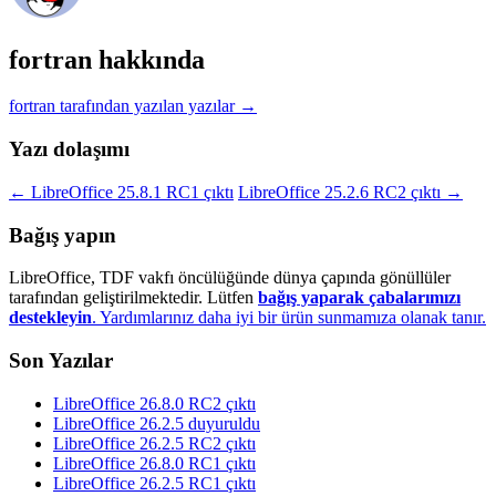
fortran hakkında
fortran tarafından yazılan yazılar
→
Yazı dolaşımı
←
LibreOffice 25.8.1 RC1 çıktı
LibreOffice 25.2.6 RC2 çıktı
→
Bağış yapın
LibreOffice, TDF vakfı öncülüğünde dünya çapında gönüllüler
tarafından geliştirilmektedir. Lütfen
bağış yaparak çabalarımızı
destekleyin
. Yardımlarınız daha iyi bir ürün sunmamıza olanak tanır.
Son Yazılar
LibreOffice 26.8.0 RC2 çıktı
LibreOffice 26.2.5 duyuruldu
LibreOffice 26.2.5 RC2 çıktı
LibreOffice 26.8.0 RC1 çıktı
LibreOffice 26.2.5 RC1 çıktı