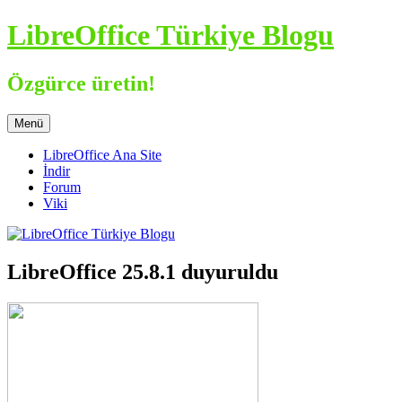
İçeriğe
LibreOffice Türkiye Blogu
atla
Özgürce üretin!
Menü
LibreOffice Ana Site
İndir
Forum
Viki
LibreOffice 25.8.1 duyuruldu