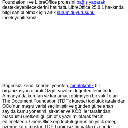
Foundation’ı ve LibreOffice projesini
bağış yaparak
destekleyebileceklerini hatırlattı.
LibreOffice 25.8.1
hakkında
bilgi sahibi olmak için artık
sürüm duyurusunu
inceleyebilirsiniz.
Bağımsız, kendi kendini yöneten,
meritokratik
bir
organizasyon olarak Özgür yazılım değerleri temelinde
Almanya’da kurulan ve kâr amacı gütmeyen bir vakıf olan
The Document Foundation (TDF); küresel topluluk tarafından
OOo’nun meşru varisi seçilmiştir ve günden güne artan
sayıda kamu yönetimi, şirketler ve KOBİ’ler tarafından
masaüstü üretkenliği için ofis yazılımı olarak tercih
edilmektedir. OpenOffice.org topluluğunun on yıllık emeği
üzerine kurulmuştur. TDF, bağımsız bir vakfın üzerinde