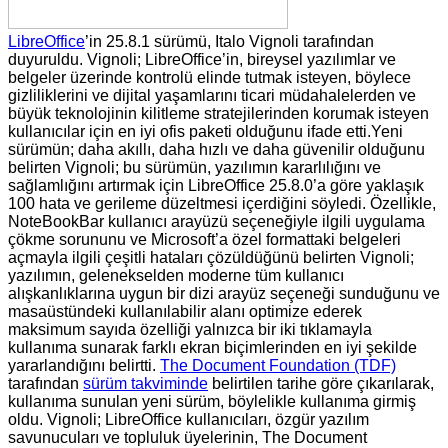
LibreOffice
’in 25.8.1 sürümü, Italo Vignoli tarafından
duyuruldu. Vignoli;
LibreOffice’in, bireysel yazılımlar ve
belgeler üzerinde kontrolü elinde tutmak isteyen, böylece
gizliliklerini ve dijital yaşamlarını ticari müdahalelerden ve
büyük teknolojinin kilitleme stratejilerinden korumak isteyen
kullanıcılar için en iyi ofis paketi olduğunu ifade etti.Yeni
sürümün; daha akıllı, daha hızlı ve daha güvenilir olduğunu
belirten Vignoli; bu sürümün, yazılımın kararlılığını ve
sağlamlığını artırmak için LibreOffice 25.8.0’a göre yaklaşık
100 hata ve gerileme düzeltmesi içerdiğini söyledi. Özellikle,
NoteBookBar kullanıcı arayüzü seçeneğiyle ilgili uygulama
çökme sorununu ve Microsoft’a özel formattaki belgeleri
açmayla ilgili çeşitli hataları çözüldüğünü belirten Vignoli;
yazılımın, gelenekselden moderne tüm kullanıcı
alışkanlıklarına uygun bir dizi arayüz seçeneği sunduğunu ve
masaüstündeki kullanılabilir alanı optimize ederek
maksimum sayıda özelliği yalnızca bir iki tıklamayla
kullanıma sunarak farklı ekran biçimlerinden en iyi şekilde
yararlandığını belirtti.
The Document Foundation (TDF)
tarafından
sürüm takviminde
belirtilen tarihe göre çıkarılarak,
kullanıma sunulan yeni sürüm, böylelikle kullanıma girmiş
oldu. Vignoli;
LibreOffice kullanıcıları, özgür yazılım
savunucuları ve topluluk üyelerinin, The Document