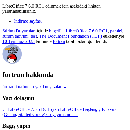
LibreOffice 7.6.0 RC1 edinmek için aşağıdaki linkten
yararlanabilirsiniz.
İndirme sayfası
Sürüm Duyuruları
içinde
bugzilla
,
LibreOffice 7.6.0 RC1
,
paralel
,
sürüm takvimi
,
test
,
The Document Foundation (TDF)
etiketleriyle
10 Temmuz 2023
tarihinde
fortran
tarafınadan gönderildi.
fortran hakkında
fortran tarafından yazılan yazılar
→
Yazı dolaşımı
←
LibreOffice 7.5.5 RC1 çıktı
LibreOffice Başlangıç Kılavuzu
(Getting Started Guide)7.5 yayımlandı
→
Bağış yapın