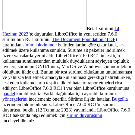
Beta1 sürümü
14
Haziran 2023
‘te duyurulan LibreOffice’in yeni seriden 7.6.0
sürümünün RC1 sürümü,
The Document Foundation (TDF)
tarafından
sürüm takviminde
belirtilen tarihe göre çıkarılarak,
test
edilmek üzere kullanıma sunuldu. Sürüme ait paketler indirilmek
üzere yansılarda yerini aldı. LibreOffice 7.6.0 RC1’in test için
kullanıma sunulmasından mutluluk duyduklarını söyleyen topluluk
üyeleri, sürümün GNU/
Linux, MacOS ve Windows için indirilebilir
olduğunu ifade etti.
Bunun bir test sürümü olduğunun unutulmaması
ve yalnızca test etmek amacıyla kullanılması gerektiği hatırlatılırken,
test eden kullanıcıların tespit ettikleri hataları rapor etmeleri rica
ediliyor. LibreOffice 7.6.0 RC1’i
var olan LibreOffice kurulumuna
paralel
kurabilirsiniz. Farklı dağıtımlar için ayrıntılı kurulum
yönergelerini
incelemeniz önerilir. Sürüme ilişkin hataları
Bugzilla
üzerinden bildirebilirsiniz. LibreOffice 7.6.0 RC1’in sürüm
duyurusu, bugün (
12 Temmuz 2023) yayımlandı. LibreOffice 7.6.0
RC1 hakkında bilgi edinmek için
sürüm duyurusunu
inceleyebilirsiniz.