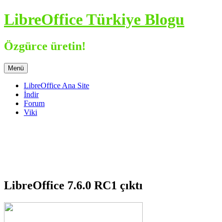
İçeriğe
LibreOffice Türkiye Blogu
atla
Özgürce üretin!
Menü
LibreOffice Ana Site
İndir
Forum
Viki
LibreOffice 7.6.0 RC1 çıktı