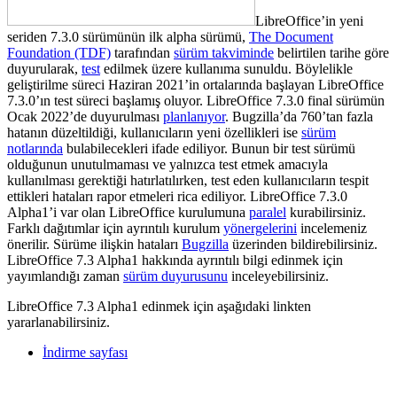
LibreOffice’in yeni
seriden 7.3.0 sürümünün ilk alpha sürümü,
The Document
Foundation (TDF)
tarafından
sürüm takviminde
belirtilen tarihe göre
duyurularak,
test
edilmek üzere kullanıma sunuldu. Böylelikle
geliştirilme süreci Haziran 2021’in ortalarında başlayan LibreOffice
7.3.0’ın test süreci başlamış oluyor. LibreOffice 7.3.0 final sürümün
Ocak 2022’de duyurulması
planlanıyor
. Bugzilla’da 760’tan fazla
hatanın düzeltildiği, kullanıcıların yeni özellikleri ise
sürüm
notlarında
bulabilecekleri ifade ediliyor. Bunun bir test sürümü
olduğunun unutulmaması ve yalnızca test etmek amacıyla
kullanılması gerektiği hatırlatılırken, test eden kullanıcıların tespit
ettikleri hataları rapor etmeleri rica ediliyor. LibreOffice 7.3.0
Alpha1’i
var olan LibreOffice kurulumuna
paralel
kurabilirsiniz.
Farklı dağıtımlar için ayrıntılı kurulum
yönergelerini
incelemeniz
önerilir. Sürüme ilişkin hataları
Bugzilla
üzerinden bildirebilirsiniz.
LibreOffice 7.3 Alpha1 hakkında ayrıntılı bilgi edinmek için
yayımlandığı zaman
sürüm duyurusunu
inceleyebilirsiniz.
LibreOffice 7.3 Alpha1 edinmek için aşağıdaki linkten
yararlanabilirsiniz.
İndirme sayfası