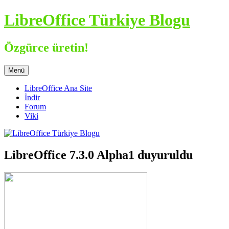
İçeriğe
LibreOffice Türkiye Blogu
atla
Özgürce üretin!
Menü
LibreOffice Ana Site
İndir
Forum
Viki
LibreOffice 7.3.0 Alpha1 duyuruldu