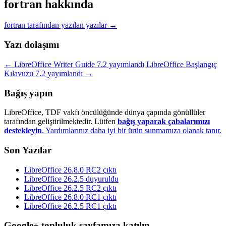
fortran hakkında
fortran tarafından yazılan yazılar
→
Yazı dolaşımı
←
LibreOffice Writer Guide 7.2 yayımlandı
LibreOffice Başlangıç
Kılavuzu 7.2 yayımlandı
→
Bağış yapın
LibreOffice, TDF vakfı öncülüğünde dünya çapında gönüllüler
tarafından geliştirilmektedir. Lütfen
bağış yaparak çabalarımızı
destekleyin
. Yardımlarınız daha iyi bir ürün sunmamıza olanak tanır.
Son Yazılar
LibreOffice 26.8.0 RC2 çıktı
LibreOffice 26.2.5 duyuruldu
LibreOffice 26.2.5 RC2 çıktı
LibreOffice 26.8.0 RC1 çıktı
LibreOffice 26.2.5 RC1 çıktı
Google+ topluluk sayfamıza katılın