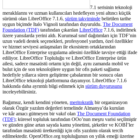
7.1 serisinin teknoloji
meraklılarını ve uzman kullanıcıları hedefleyen
yeni
altıncı
küçük
sürümü olan LibreOffice 7.1.6,
sürüm takviminde
belirtilen tarihe
uygun biçimde Italo Vignoli tarafından duyuruldu.
The Document
Foundation (TDF)
tarafından çıkarılan
LibreOffice
7.1.6, indirilmek
üzere yansılarda yerini aldı.
Kurumsal sınıf dağıtımları için TDF’nin
uzun vadeli destek seçenekleri, profesyonel yardım, özel özellikler
ve hizmet seviyesi anlaşmaları ile ekosistem ortaklarından
LibreOffice Enterprise uygulama ailesini özellikle tavsiye ettiği ifade
ediliyor. LibreOffice Topluluğu ve LibreOffice Enterprise ürün
ailesi, sadece masaüstü ortamı için değil, aynı zamanda mobil ve
bulut için de son teknolojilere uygun bir ofis paketi sağlama
hedefiyle yıllarca süren geliştirme çabalarının bir sonucu olan
LibreOffice teknoloji platformuna dayanıyor.
LibreOffice 7.1.6
hakkında daha ayrıntılı bilgi edinmek için
sürüm duyurusunu
inceleyebilirsiniz.
Bağımsız, kendi kendini yöneten,
meritokratik
bir organizasyon
olarak Özgür yazılım değerleri temelinde Almanya’da kurulan
ve kâr amacı gütmeyen bir vakıf olan
The Document Foundation
(TDF)
; küresel topluluk tarafından OOo’nun meşru varisi seçilmiştir
ve günden güne artan sayıda kamu yönetimi, şirketler ve KOBİ’ler
tarafından masaüstü üretkenliği için ofis yazılımı olarak tercih
edilmektedir. OpenOffice.org topluluğunun on yıllık emeği üzerine