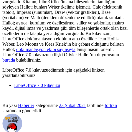
vurguladı. Kitabın, LibreOffice’in ana bileşenlerini tanıttığını
söyleyen Hallot; bunları Writer (kelime işlemci), Calc (elektronik
tablol), Impress (sunumlar), Draw (vektör grafikleri), Base
(veritabanı) ve Math (denklem düzenleme editörü) olarak sıraladı.
Hallot; ayrıca, kurulum ve özelleştirme, stiller ve şablonlar, makro
kaydı, dijital imza ve yazdırma gibi tüm bileşenlerde ortak olan bazı
özelliklerin de kitapta yer aldığını vurguladı. Bu kılavuzun,
LibreOffice dokümantasyon ekibinin ama özellikle Jean Hollis
Weber, Leo Moons ve Kees Kriek’in bir çabası olduğunu belirten
Hallot;
dokümantasyon ekibi sayfasıyla
tanışılmasını önerdi.
LibreOffice 7.0 kılavuzuna ilişki Olivier Hallot’un duyurusunu
burada
bulabilirsiniz.
LibreOffice 7.0 kılavuzuedinmek için aşağıdaki linkten
yararlanabilirsiniz.
LibreOffice 7.0 kılavuzu
Bu yazı
Haberler
kategorisine
23 Şubat 2021
tarihinde
fortran
tarafından gönderildi.