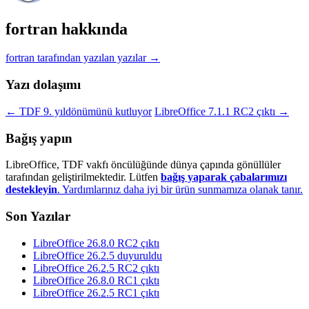
fortran hakkında
fortran tarafından yazılan yazılar
→
Yazı dolaşımı
←
TDF 9. yıldönümünü kutluyor
LibreOffice 7.1.1 RC2 çıktı
→
Bağış yapın
LibreOffice, TDF vakfı öncülüğünde dünya çapında gönüllüler
tarafından geliştirilmektedir. Lütfen
bağış yaparak çabalarımızı
destekleyin
. Yardımlarınız daha iyi bir ürün sunmamıza olanak tanır.
Son Yazılar
LibreOffice 26.8.0 RC2 çıktı
LibreOffice 26.2.5 duyuruldu
LibreOffice 26.2.5 RC2 çıktı
LibreOffice 26.8.0 RC1 çıktı
LibreOffice 26.2.5 RC1 çıktı