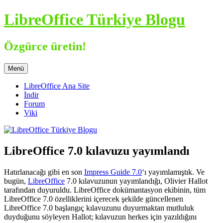
İçeriğe
LibreOffice Türkiye Blogu
atla
Özgürce üretin!
Menü
LibreOffice Ana Site
İndir
Forum
Viki
LibreOffice 7.0 kılavuzu yayımlandı
Hatırlanacağı gibi en son
Impress Guide 7.0
‘ı yayımlamıştık. Ve
bugün,
LibreOffice
7.0 kılavuzunun yayımlandığı, Olivier Hallot
tarafından duyuruldu. LibreOffice dokümantasyon ekibinin, tüm
LibreOffice 7.0 özelliklerini içerecek şekilde güncellenen
LibreOffice 7.0 başlangıç kılavuzunu duyurmaktan mutluluk
duyduğunu söyleyen Hallot; kılavuzun herkes için yazıldığını