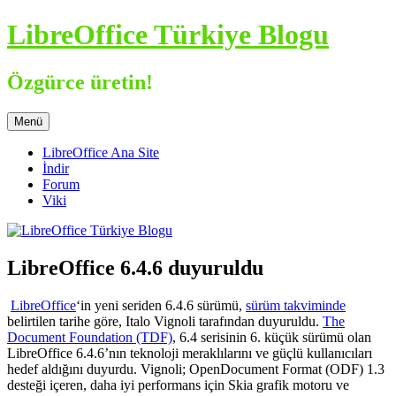
İçeriğe
LibreOffice Türkiye Blogu
atla
Özgürce üretin!
Menü
LibreOffice Ana Site
İndir
Forum
Viki
LibreOffice 6.4.6 duyuruldu
LibreOffice
‘in yeni seriden 6.4.6 sürümü,
sürüm takviminde
belirtilen tarihe göre, Italo Vignoli tarafından duyuruldu.
The
Document Foundation (TDF)
, 6.4 serisinin 6. küçük sürümü olan
LibreOffice
6.4.6’nın teknoloji meraklılarını ve güçlü kullanıcıları
hedef aldığını
duyurdu.
Vignoli; OpenDocument Format (ODF) 1.3
desteği içeren, daha iyi performans için Skia grafik motoru ve