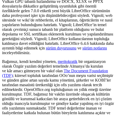
Vulkan GPU tabanlı hızlandırma ve DOCX, XLSX ve PPTX
dosyalarıyla dikkatlice geliştirilmiş uyumluluk gibi önemli
özelliklerle gelen
7.0.0 etiketli yeni büyük LibreOffice sürümünün
daha profesyonel işler için düşünülebileceğini söyledi.
Vignoli; web
sitesinde ve wiki’de rehberlerin, el kitaplarının, öğreticilerin ve nasıl
yapılırların bulunduğunu hatırlattı. Vignoli; LibreOffice’in temel
olarak çevrimiçi sunucu tabanlı bir platform olduğunu ve bulut
depolama ve SSL sertifikası eklenerek kurulması ve yapılandırılması
gerektiğini söyledi. Vignoli; LibreOffice kullanıcılarının topluluğa
katılmaya davet edildiğini hatırlattı. LibreOffice 6.4.6
hakkında daha
ayrıntılı bilgi edinmek için
sürüm duyurusunu
ve
sürüm notlarını
inceleyebilirsiniz.
Bağımsız, kendi kendini yöneten,
meritokratik
bir organizasyon
olarak Özgür yazılım değerleri temelinde Almanya’da kurulan
ve kâr amacı gütmeyen bir vakıf olan
The Document Foundation
(TDF)
; küresel topluluk tarafından OOo’nun meşru varisi seçilmiştir
ve günden güne artan sayıda kamu yönetimi, şirketler ve KOBİ’ler
tarafından masaüstü üretkenliği için ofis yazılımı olarak tercih
edilmektedir. OpenOffice.org topluluğunun on yıllık emeği üzerine
kurulmuştur. TDF, bağımsız bir vakfın üzerinde oluşacak kültürün
gönüllü ve kurumsal katkıcıları bir araya getirebilecek en iyi çözüm
olduğu inancıyla kurulmuştur ve şimdiye kadar yapılmış en iyi özgür
ofis yazılımını sunmaktadır. TDF temel değerlerine inanan ve
faaliyetlerine katkıda bulunan bütün bireylerin katılımına açıktır ve