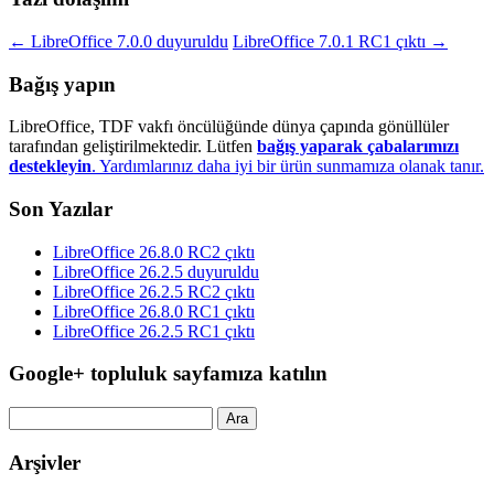
←
LibreOffice 7.0.0 duyuruldu
LibreOffice 7.0.1 RC1 çıktı
→
Bağış yapın
LibreOffice, TDF vakfı öncülüğünde dünya çapında gönüllüler
tarafından geliştirilmektedir. Lütfen
bağış yaparak çabalarımızı
destekleyin
. Yardımlarınız daha iyi bir ürün sunmamıza olanak tanır.
Son Yazılar
LibreOffice 26.8.0 RC2 çıktı
LibreOffice 26.2.5 duyuruldu
LibreOffice 26.2.5 RC2 çıktı
LibreOffice 26.8.0 RC1 çıktı
LibreOffice 26.2.5 RC1 çıktı
Google+ topluluk sayfamıza katılın
Arama:
Arşivler