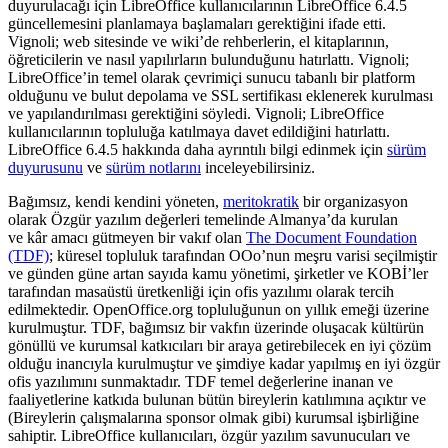
duyurulacağı için LibreOffice kullanıcılarının LibreOffice 6.4.5
güncellemesini planlamaya başlamaları gerektiğini ifade etti.
Vignoli; web sitesinde ve wiki’de rehberlerin, el kitaplarının,
öğreticilerin ve nasıl yapılırların bulunduğunu hatırlattı. Vignoli;
LibreOffice’in temel olarak çevrimiçi sunucu tabanlı bir platform
olduğunu ve bulut depolama ve SSL sertifikası eklenerek kurulması
ve yapılandırılması gerektiğini söyledi. Vignoli; LibreOffice
kullanıcılarının topluluğa katılmaya davet edildiğini hatırlattı.
LibreOffice 6.4.5
hakkında daha ayrıntılı bilgi edinmek için
sürüm
duyurusunu
ve
sürüm notlarını
inceleyebilirsiniz.
Bağımsız, kendi kendini yöneten,
meritokratik
bir organizasyon
olarak Özgür yazılım değerleri temelinde Almanya’da kurulan
ve kâr amacı gütmeyen bir vakıf olan
The Document Foundation
(TDF)
; küresel topluluk tarafından OOo’nun meşru varisi seçilmiştir
ve günden güne artan sayıda kamu yönetimi, şirketler ve KOBİ’ler
tarafından masaüstü üretkenliği için ofis yazılımı olarak tercih
edilmektedir. OpenOffice.org topluluğunun on yıllık emeği üzerine
kurulmuştur. TDF, bağımsız bir vakfın üzerinde oluşacak kültürün
gönüllü ve kurumsal katkıcıları bir araya getirebilecek en iyi çözüm
olduğu inancıyla kurulmuştur ve şimdiye kadar yapılmış en iyi özgür
ofis yazılımını sunmaktadır. TDF temel değerlerine inanan ve
faaliyetlerine katkıda bulunan bütün bireylerin katılımına açıktır ve
(Bireylerin çalışmalarına sponsor olmak gibi) kurumsal işbirliğine
sahiptir. LibreOffice kullanıcıları, özgür yazılım savunucuları ve