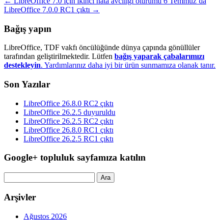
←
LibreOffice 7.0 için ikinci hata avcılığı oturumu 6 Temmuz’da
LibreOffice 7.0.0 RC1 çıktı
→
Bağış yapın
LibreOffice, TDF vakfı öncülüğünde dünya çapında gönüllüler
tarafından geliştirilmektedir. Lütfen
bağış yaparak çabalarımızı
destekleyin
. Yardımlarınız daha iyi bir ürün sunmamıza olanak tanır.
Son Yazılar
LibreOffice 26.8.0 RC2 çıktı
LibreOffice 26.2.5 duyuruldu
LibreOffice 26.2.5 RC2 çıktı
LibreOffice 26.8.0 RC1 çıktı
LibreOffice 26.2.5 RC1 çıktı
Google+ topluluk sayfamıza katılın
Arama:
Arşivler
Ağustos 2026