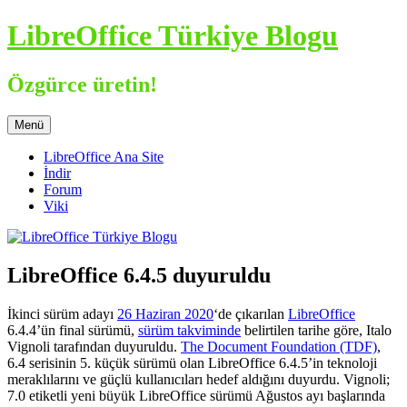
İçeriğe
LibreOffice Türkiye Blogu
atla
Özgürce üretin!
Menü
LibreOffice Ana Site
İndir
Forum
Viki
LibreOffice 6.4.5 duyuruldu
İkinci sürüm adayı
26 Haziran 2020
‘de çıkarılan
LibreOffice
6.4.4’ün final sürümü,
sürüm takviminde
belirtilen tarihe göre, Italo
Vignoli tarafından duyuruldu.
The Document Foundation (TDF)
,
6.4 serisinin 5. küçük sürümü olan LibreOffice
6.4.5’in teknoloji
meraklılarını ve güçlü kullanıcıları hedef aldığını
duyurdu.
Vignoli;
7.0 etiketli yeni büyük LibreOffice sürümü Ağustos ayı başlarında