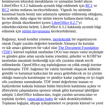
benimseyen teknoloji meraklılarını ve uzmanları hedef alıyor.
LibreOffice 6.3.2 hakkında ayrıntılı bilgi eddinmek için
RC1
ve
RC2
sürüm notlarını inceleyebilirsiniz. Vignoli; bu sürümün
kurumsal bazda henüz tam anlamıyla optimize edilmemiş olduğunu,
bu nedenle, daha olgun bir sürüm isteyen kullanıcıların birkaç ay
geriye dönük düzeltmeleri içeren
LibreOffice 6.2.7
’yi
edinebileceklerini belirtti. LibreOffice 6.3.2
hakkında ayrıntılı bilgi
edinmek için
sürüm duyurusunu
inceleyebilirsiniz.
Bağımsız, kendi kendini yöneten,
meritokratik
bir organizasyon
olarak Özgür yazılım değerleri temelinde Almanya’da kurulan
ve kâr amacı gütmeyen bir vakıf olan
The Document Foundation
(TDF)
; küresel topluluk tarafından OOo’nun meşru varisi seçilmiştir
ve günden güne artan sayıda kamu yönetimi, şirketler ve KOBİ’ler
tarafından masaüstü üretkenliği için ofis yazılımı olarak tercih
edilmektedir. OpenOffice.org topluluğunun on yıllık emeği üzerine
kurulmuştur. TDF, bağımsız bir vakfın üzerinde oluşacak kültürün
gönüllü ve kurumsal katkıcıları bir araya getirebilecek en iyi çözüm
olduğu inancıyla kurulmuştur ve şimdiye kadar yapılmış en iyi özgür
ofis yazılımını sunmaktadır. TDF temel değerlerine inanan ve
faaliyetlerine katkıda bulunan bütün bireylerin katılımına açıktır ve
(Bireylerin çalışmalarına sponsor olmak gibi) kurumsal işbirliğine
sahiptir. LibreOffice kullanıcıları, özgür yazılım savunucuları ve
topluluk üyeleri,
yapacakları bağış
ile vakfı destekleyebilirler.
Toplanan bağışlar, altyapı iyileştirmeleri ve projenin küresel ve yerel