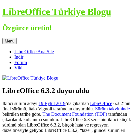
İçeriğe
LibreOffice Türkiye Blogu
atla
Özgürce üretin!
Menü
LibreOffice Ana Site
İndir
Forum
Viki
LibreOffice 6.3.2 duyuruldu
İkinci sürüm adayı
19 Eylül 2019
‘da çıkarılan
LibreOffice
6.3.2’nin
final sürümü, Italo Vignoli tarafından duyuruldu.
Sürüm takviminde
belirtilen tarihe göre,
The Document Foundation (TDF)
tarafından
çıkarılarak kullanıma sunuldu.
LibreOffice 6.3 serisinin ikinci küçük
sürümü olan LibreOffice 6.3.2, birçok hata ve regresyon
düzeltmesiyle geliyor. LibreOffice 6.3.2, “taze”, güncel sürümleri