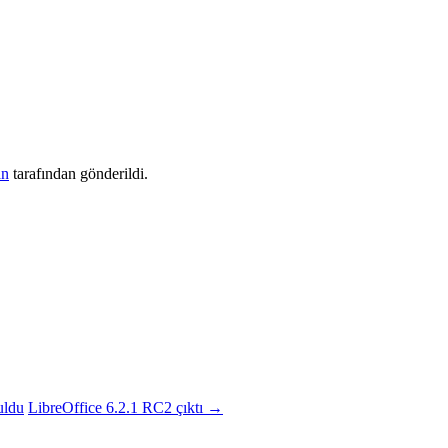
an
tarafından gönderildi.
uldu
LibreOffice 6.2.1 RC2 çıktı
→