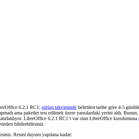
ibreOffice 6.2.1 RC1;
sürüm takviminde
belirtilen tarihe göre 4-5 günl
adı ama paketler test edilmek üzere yansılardaki yerini aldı. Bunun,
atırlatılıyor. LibreOffice 6.2.1 RC1’i var olan LibreOffice kurulumuna
inden bildirebilirsiniz.
irsiniz. Resmi duyuru yapılana kadar: