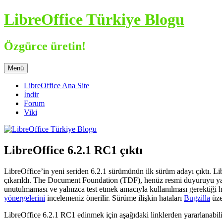
İçeriğe
LibreOffice Türkiye Blogu
atla
Özgürce üretin!
Menü
LibreOffice Ana Site
İndir
Forum
Viki
LibreOffice 6.2.1 RC1 çıktı
LibreOffice’in yeni seriden 6.2.1 sürümünün ilk sürüm adayı çıktı. L
çıkarıldı. The Document Foundation (TDF), henüz resmi duyuruyu yapm
unutulmaması ve yalnızca test etmek amacıyla kullanılması gerektiği h
yönergelerini
incelemeniz önerilir. Sürüme ilişkin hataları
Bugzilla
üzer
LibreOffice 6.2.1 RC1 edinmek için aşağıdaki linklerden yararlanabil