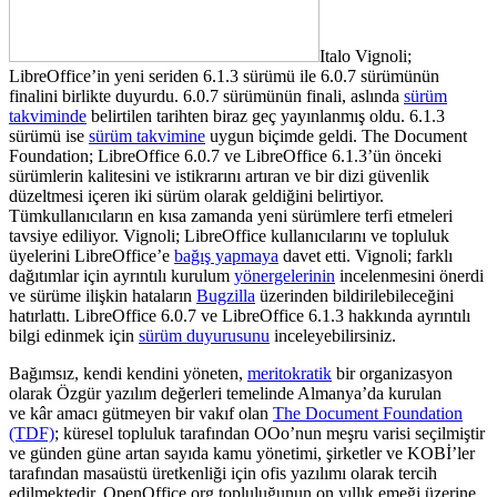
Italo Vignoli;
LibreOffice’in yeni seriden 6.1.3 sürümü ile 6.0.7 sürümünün
finalini birlikte duyurdu. 6.0.7 sürümünün finali, aslında
sürüm
takviminde
belirtilen tarihten biraz geç yayınlanmış oldu. 6.1.3
sürümü ise
sürüm takvimine
uygun biçimde geldi. The Document
Foundation; LibreOffice 6.0.7 ve LibreOffice 6.1.3’ün önceki
sürümlerin kalitesini ve istikrarını artıran ve bir dizi güvenlik
düzeltmesi içeren iki sürüm olarak geldiğini belirtiyor.
Tümkullanıcıların en kısa zamanda yeni sürümlere terfi etmeleri
tavsiye ediliyor.
Vignoli; LibreOffice kullanıcılarını ve topluluk
üyelerini LibreOffice’e
bağış yapmaya
davet etti. Vignoli; farklı
dağıtımlar için ayrıntılı kurulum
yönergelerinin
incelenmesini önerdi
ve sürüme ilişkin hataların
Bugzilla
üzerinden bildirilebileceğini
hatırlattı. LibreOffice 6.0.7 ve LibreOffice 6.1.3 hakkında ayrıntılı
bilgi edinmek için
sürüm duyurusunu
inceleyebilirsiniz.
Bağımsız, kendi kendini yöneten,
meritokratik
bir organizasyon
olarak Özgür yazılım değerleri temelinde Almanya’da kurulan
ve kâr amacı gütmeyen bir vakıf olan
The Document Foundation
(TDF)
; küresel topluluk tarafından OOo’nun meşru varisi seçilmiştir
ve günden güne artan sayıda kamu yönetimi, şirketler ve KOBİ’ler
tarafından masaüstü üretkenliği için ofis yazılımı olarak tercih
edilmektedir. OpenOffice.org topluluğunun on yıllık emeği üzerine