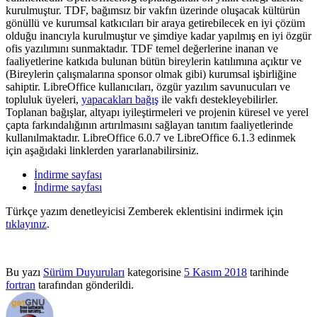
kurulmuştur. TDF, bağımsız bir vakfın üzerinde oluşacak kültürün
gönüllü ve kurumsal katkıcıları bir araya getirebilecek en iyi çözüm
olduğu inancıyla kurulmuştur ve şimdiye kadar yapılmış en iyi özgür
ofis yazılımını sunmaktadır. TDF temel değerlerine inanan ve
faaliyetlerine katkıda bulunan bütün bireylerin katılımına açıktır ve
(Bireylerin çalışmalarına sponsor olmak gibi) kurumsal işbirliğine
sahiptir. LibreOffice kullanıcıları, özgür yazılım savunucuları ve
topluluk üyeleri,
yapacakları bağış
ile vakfı destekleyebilirler.
Toplanan bağışlar, altyapı iyileştirmeleri ve projenin küresel ve yerel
çapta farkındalığının artırılmasını sağlayan tanıtım faaliyetlerinde
kullanılmaktadır. LibreOffice 6.0.7 ve LibreOffice 6.1.3 edinmek
için aşağıdaki linklerden yararlanabilirsiniz.
İndirme sayfası
İndirme sayfası
Türkçe yazım denetleyicisi Zemberek eklentisini indirmek için
tıklayınız
.
Bu yazı
Sürüm Duyuruları
kategorisine
5 Kasım 2018
tarihinde
fortran
tarafından gönderildi.