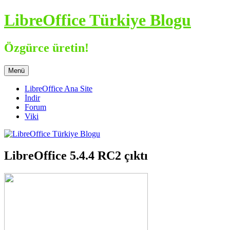
İçeriğe
LibreOffice Türkiye Blogu
atla
Özgürce üretin!
Menü
LibreOffice Ana Site
İndir
Forum
Viki
LibreOffice 5.4.4 RC2 çıktı