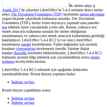
İlk sürüm adayı
4
Aralık 2017
‘de çıkarılan LibreOffice’in 5.4.4 serisinin ikinci sürüm
adayı
The Document Foundation (TDF)
tarafından
sürüm takvimine
uygun biçimde çıkarılarak kullanıma sunuldu. The Document
Foundation (TDF), henüz resmi duyuruyu yapmadı ama paketler
test
edilmek üzere yansılardaki yerini aldı. Bunun, yalnızca test
etmek amacıyla kullanıma sunulan bir sürüm olduğunun
unutulmaması ve yalnızca test etmek amacıyla kullanılması gerektiği
hatırlatılıyor. LibreOffice 5.4.4 RC2’yi var olan LibreOffice
kurulumuna
paralel
kurabilirsiniz. Farklı dağıtımlar için ayrıntılı
kurulum
yönergelerini
incelemeniz önerilir. Sürüme ilişkin
hataları
Bugzilla
üzerinden bildirebilirsiniz. LibreOffice 5.4.4 RC2
hakkında ayrıntılı bilgi edinmek için yayımlandıktan sonra
sürüm
notlarını
inceleyebileceksiniz.
LibreOffice 5.4.4 RC2 edinmek için aşağıdaki linklerden
yararlanabilirsiniz. Resmi duyuru yapılana kadar:
İndirme sayfası
Resmi duyuru yapıldıktan sonra:
İndirme sayfası
İndirme sayfası