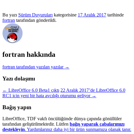
Bu yazı
Sürüm Duyuruları
kategorisine
17 Aralık 2017
tarihinde
fortran
tarafından gönderildi.
fortran hakkında
fortran tarafından yazılan yazılar
→
Yazı dolaşımı
←
LibreOffice 6.0 Beta1 çıktı
22 Aralık 2017’de LibreOffice 6.0
RC1 için yeni bir hata avcılığı oturumu geliyor
→
Bağış yapın
LibreOffice, TDF vakfı öncülüğünde dünya çapında gönüllüler
tarafından geliştirilmektedir. Lütfen
bağış yaparak çabalarımızı
destekleyin
. Yardımlarınız daha iyi bir ürün sunmamıza olanak tanır.