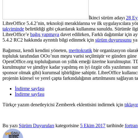
İkinci sürüm adayı
28 Ey
LibreOffice 5.4.2’nin, teknoloji meraklılarına ve ilk uygulayıcılara yö
takviminde
belirtildiği gibi çıkarılarak kullanıma sunuldu. Sürümle ilg
LibreOffice’e
bağış yapmaya
davet edilirken, Farklı dağıtımlar için a
5.4.2 RC2 hakkında ayrıntılı bilgi edinmek için
sürüm duyurusunu
ya
Bağımsız, kendi kendini yöneten,
meritokratik
bir organizasyon olara
topluluk tarafından OOo’nun meşru varisi seçilmiştir ve günden güne ar
OpenOffice.org topluluğunun on yıllık emeği üzerine kurulmuştur. TDF
kurulmuştur ve şimdiye kadar yapılmış en iyi özgür ofis yazılımını sun
sponsor olmak gibi) kurumsal işbirliğine sahiptir. LibreOffice kullanıc
projenin küresel ve yerel çapta farkındalığının artırılmasını sağlayan t
İndirme sayfası
İndirme sayfası
Türkçe yazım denetleyicisi Zemberek eklentisini indirmek için
tıklayı
Bu yazı
Sürüm Duyuruları
kategorisine
5 Ekim 2017
tarihinde
fortran