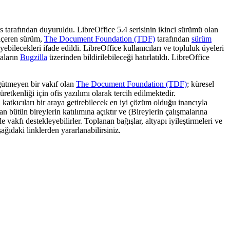
tarafından duyuruldu. LibreOffice 5.4 serisinin ikinci sürümü olan
 içeren sürüm,
The Document Foundation (TDF)
tarafından
sürüm
ebilecekleri ifade edildi. LibreOffice kullanıcıları ve topluluk üyeleri
taların
Bugzilla
üzerinden bildirilebileceği hatırlatıldı. LibreOffice
gütmeyen bir vakıf olan
The Document Foundation (TDF)
; küresel
tkenliği için ofis yazılımı olarak tercih edilmektedir.
atkıcıları bir araya getirebilecek en iyi çözüm olduğu inancıyla
 bütün bireylerin katılımına açıktır ve (Bireylerin çalışmalarına
le vakfı destekleyebilirler. Toplanan bağışlar, altyapı iyileştirmeleri ve
ağıdaki linklerden yararlanabilirsiniz.