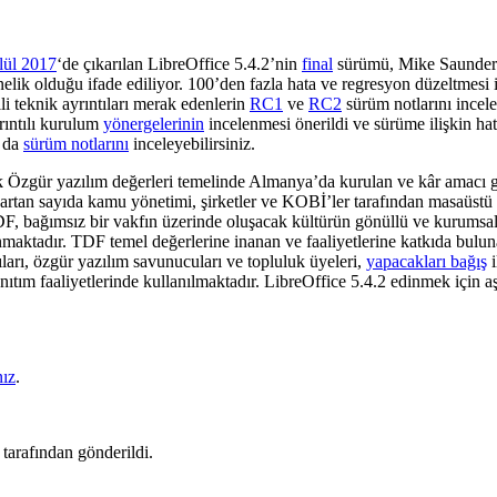
lül 2017
‘de çıkarılan LibreOffice 5.4.2’nin
final
sürümü, Mike Saunders 
nelik olduğu ifade ediliyor. 100
’den fazla hata ve regresyon düzeltmesi
ili teknik ayrıntıları merak edenlerin
RC1
ve
RC2
sürüm notlarını inceley
yrıntılı kurulum
yönergelerinin
incelenmesi önerildi ve sürüme ilişkin ha
 da
sürüm notlarını
inceleyebilirsiniz.
k Özgür yazılım değerleri temelinde Almanya’da kurulan ve kâr amacı 
tan sayıda kamu yönetimi, şirketler ve KOBİ’ler tarafından masaüstü üre
, bağımsız bir vakfın üzerinde oluşacak kültürün gönüllü ve kurumsal k
maktadır. TDF temel değerlerine inanan ve faaliyetlerine katkıda bulunan
ıları, özgür yazılım savunucuları ve topluluk üyeleri,
yapacakları bağış
i
anıtım faaliyetlerinde kullanılmaktadır. LibreOffice 5.4.2 edinmek için aş
nız
.
tarafından gönderildi.