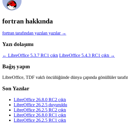
fortran hakkında
fortran tarafından yazılan yazılar
→
Yazı dolaşımı
←
LibreOffice 5.3.7 RC1 çıktı
LibreOffice 5.4.3 RC1 çıktı
→
Bağış yapın
LibreOffice, TDF vakfı öncülüğünde dünya çapında gönüllüler tarafın
Son Yazılar
LibreOffice 26.8.0 RC2 çıktı
LibreOffice 26.2.5 duyuruldu
LibreOffice 26.2.5 RC2 çıktı
LibreOffice 26.8.0 RC1 çıktı
LibreOffice 26.2.5 RC1 çıktı