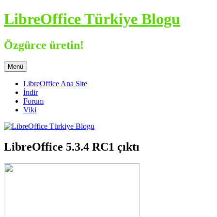
İçeriğe
LibreOffice Türkiye Blogu
atla
Özgürce üretin!
Menü
LibreOffice Ana Site
İndir
Forum
Viki
LibreOffice 5.3.4 RC1 çıktı