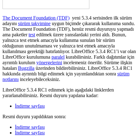
The Document Foundation (TDF)
yeni 5.3.4 serisinden ilk sürüm
adayını
sürüm takvimine
uygun biçimde çıkararak kullanıma sundu.
The Document Foundation (TDF), henüz resmi duyuruyu yapmadı
ama paketler
test
edilmek üzere yansılardaki yerini aldı. Bunun,
yalnızca test etmek amacıyla kullanıma sunulan bir sürüm
olduğunun unutulmaması ve yalnızca test etmek amacıyla
kullanılması gerektiği hatırlatılıyor. LibreOffice 5.3.4 RC1’i var olan
LibreOffice kurulumuna
paralel
kurabilirsiniz. Farklı dağıtımlar için
ayrıntılı kurulum
yönergelerini
incelemeniz önerilir. Sürüme ilişkin
hataları
Bugzilla
üzerinden bildirebilirsiniz. LibreOffice 5.3.4 RC1
hakkında ayrıntılı bilgi edinmek için yayımlandıktan sonra
sürüm
notlarını
inceleyebileceksiniz.
LibreOffice 5.3.4 RC1 edinmek için aşağıdaki linklerden
yararlanabilirsiniz. Resmi duyuru yapılana kadar:
İndirme sayfası
Resmi duyuru yapıldıktan sonra:
İndirme sayfası
İndirme sayfası