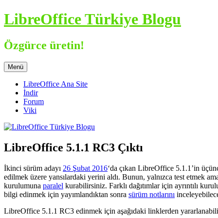
İçeriğe
LibreOffice Türkiye Blogu
atla
Özgürce üretin!
Menü
LibreOffice Ana Site
İndir
Forum
Viki
LibreOffice 5.1.1 RC3 Çıktı
İkinci sürüm adayı
26 Şubat 2016
‘da çıkan LibreOffice 5.1.1’in üçü
edilmek üzere yansılardaki yerini aldı. Bunun, yalnızca test etmek am
kurulumuna
paralel
kurabilirsiniz. Farklı dağıtımlar için ayrıntılı kur
bilgi edinmek için yayımlandıktan sonra
sürüm notlarını
inceleyebilec
LibreOffice 5.1.1 RC3 edinmek için aşağıdaki linklerden yararlanabil