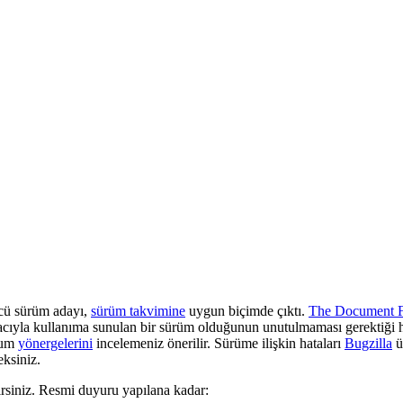
ncü sürüm adayı,
sürüm takvimine
uygun biçimde çıktı.
The Document F
acıyla kullanıma sunulan bir sürüm olduğunun unutulmaması gerektiği ha
ulum
yönergelerini
incelemeniz önerilir. Sürüme ilişkin hataları
Bugzilla
ü
eksiniz.
irsiniz. Resmi duyuru yapılana kadar: