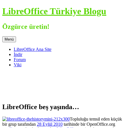
İçeriğe
LibreOffice Türkiye Blogu
atla
Özgürce üretin!
Menü
LibreOffice Ana Site
İndir
Forum
Viki
LibreOffice beş yaşında…
Topluluğu temsil eden küçük
bir grup tarafından
28 Eylül 2010
tarihinde bir OpenOffice.org