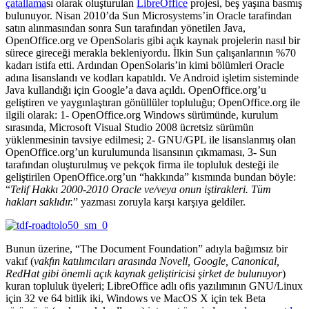
çatallama
sı olarak oluşturulan
LibreOffice
projesi, beş yaşına basmış
bulunuyor. Nisan 2010’da Sun Microsystems’in Oracle tarafindan
satın alınmasından sonra Sun tarafından yönetilen Java,
OpenOffice.org ve OpenSolaris gibi açık kaynak projelerin nasıl bir
sürece gireceği merakla bekleniyordu. İlkin Sun çalışanlarının %70
kadarı istifa etti. Ardından OpenSolaris’in kimi bölümleri Oracle
adına lisanslandı ve kodları kapatıldı. Ve Android işletim sisteminde
Java kullandığı için Google’a dava açıldı. OpenOffice.org’u
geliştiren ve yaygınlaştıran gönüllüler topluluğu; OpenOffice.org ile
ilgili olarak: 1- OpenOffice.org Windows sürümünde, kurulum
sırasında, Microsoft Visual Studio 2008 ücretsiz sürümün
yüklenmesinin tavsiye edilmesi; 2- GNU/GPL ile lisanslanmış olan
OpenOffice.org’un kurulumunda lisansının çıkmaması, 3- Sun
tarafından oluşturulmuş ve pekçok firma ile topluluk desteği ile
geliştirilen OpenOffice.org’un “hakkında” kısmında bundan böyle:
“
Telif Hakkı 2000-2010 Oracle ve/veya onun iştirakleri. Tüm
hakları saklıdır.
” yazması zoruyla karşı karşıya geldiler.
Bunun üzerine, “The Document Foundation” adıyla bağımsız bir
vakıf (
vakfın katılımcıları arasında Novell, Google, Canonical,
RedHat gibi önemli açık kaynak geliştiricisi şirket de bulunuyor
)
kuran topluluk üyeleri; LibreOffice adlı ofis yazılımının GNU/Linux
için 32 ve 64 bitlik iki, Windows ve MacOS X için tek Beta