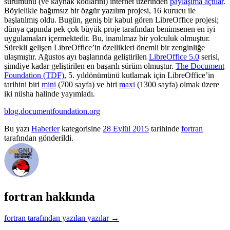
sürümünü (ve kaynak kodlarını) internet üzerinden
paylaşıma açtılar
.
Böylelikle bağımsız bir özgür yazılım projesi, 16 kurucu ile
başlatılmış oldu. Bugün, geniş bir kabul gören LibreOffice projesi;
dünya çapında pek çok büyük proje tarafından benimsenen en iyi
uygulamaları içermektedir. Bu, inanılmaz bir yolculuk olmuştur.
Sürekli gelişen LibreOffice’in özellikleri önemli bir zenginliğe
ulaşmıştır. Ağustos ayı başlarında geliştirilen
LibreOffice 5.0
serisi,
şimdiye kadar geliştirilen en başarılı sürüm olmuştur.
The Document
Foundation (TDF)
, 5. yıldönümünü kutlamak için LibreOffice’in
tarihini biri
mini
(700 sayfa) ve biri
maxi
(1300 sayfa) olmak üzere
iki nüsha halinde yayımladı.
blog.documentfoundation.org
Bu yazı
Haberler
kategorisine
28 Eylül 2015
tarihinde
fortran
tarafından gönderildi.
fortran hakkında
fortran tarafından yazılan yazılar
→