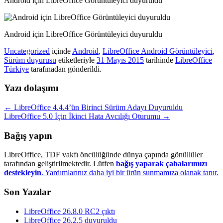
Android için LibreOffice Görüntüleyici duyuruldu
Android için LibreOffice Görüntüleyici duyuruldu
Uncategorized
içinde
Android
,
LibreOffice Android Görüntüleyici
,
Sürüm duyurusu
etiketleriyle
31 Mayıs 2015
tarihinde
LibreOffice
Türkiye
tarafınadan gönderildi.
Yazı dolaşımı
←
LibreOffice 4.4.4’ün Birinci Sürüm Adayı Duyuruldu
LibreOffice 5.0 İçin İkinci Hata Avcılığı Oturumu
→
Bağış yapın
LibreOffice, TDF vakfı öncülüğünde dünya çapında gönüllüler
tarafından geliştirilmektedir. Lütfen
bağış yaparak çabalarımızı
destekleyin
. Yardımlarınız daha iyi bir ürün sunmamıza olanak tanır.
Son Yazılar
LibreOffice 26.8.0 RC2 çıktı
LibreOffice 26.2.5 duyuruldu