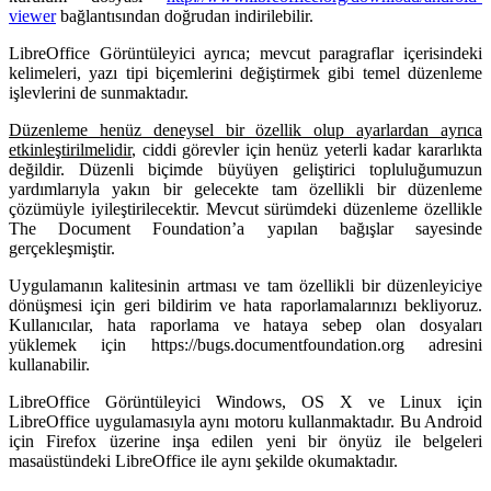
viewer
bağlantısından doğrudan indirilebilir.
LibreOffice Görüntüleyici ayrıca; mevcut paragraflar içerisindeki
kelimeleri, yazı tipi biçemlerini değiştirmek gibi temel düzenleme
işlevlerini de sunmaktadır.
Düzenleme henüz deneysel bir özellik olup ayarlardan ayrıca
etkinleştirilmelidir
, ciddi görevler için henüz yeterli kadar kararlıkta
değildir. Düzenli biçimde büyüyen geliştirici topluluğumuzun
yardımlarıyla yakın bir gelecekte tam özellikli bir düzenleme
çözümüyle iyileştirilecektir. Mevcut sürümdeki düzenleme özellikle
The Document Foundation’a yapılan bağışlar sayesinde
gerçekleşmiştir.
Uygulamanın kalitesinin artması ve tam özellikli bir düzenleyiciye
dönüşmesi için geri bildirim ve hata raporlamalarınızı bekliyoruz.
Kullanıcılar, hata raporlama ve hataya sebep olan dosyaları
yüklemek için https://bugs.documentfoundation.org adresini
kullanabilir.
LibreOffice Görüntüleyici Windows, OS X ve Linux için
LibreOffice uygulamasıyla aynı motoru kullanmaktadır. Bu Android
için Firefox üzerine inşa edilen yeni bir önyüz ile belgeleri
masaüstündeki LibreOffice ile aynı şekilde okumaktadır.