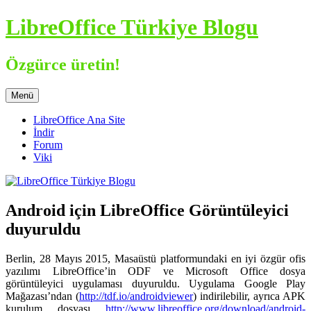
İçeriğe
LibreOffice Türkiye Blogu
atla
Özgürce üretin!
Menü
LibreOffice Ana Site
İndir
Forum
Viki
Android için LibreOffice Görüntüleyici
duyuruldu
Berlin, 28 Mayıs 2015, Masaüstü platformundaki en iyi özgür ofis
yazılımı LibreOffice’in ODF ve Microsoft Office dosya
görüntüleyici uygulaması duyuruldu. Uygulama Google Play
Mağazası’ndan (
http://tdf.io/androidviewer
) indirilebilir, ayrıca APK
kurulum dosyası
http://www.libreoffice.org/download/android-