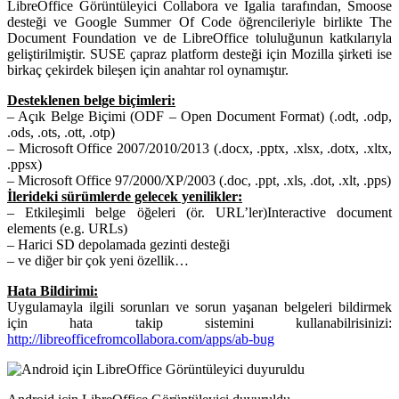
LibreOffice Görüntüleyici Collabora ve Igalia tarafından, Smoose
desteği ve Google Summer Of Code öğrencileriyle birlikte The
Document Foundation ve de LibreOffice toluluğunun katkılarıyla
geliştirilmiştir. SUSE çapraz platform desteği için Mozilla şirketi ise
birkaç çekirdek bileşen için anahtar rol oynamıştır.
Desteklenen belge biçimleri:
– Açık Belge Biçimi (ODF – Open Document Format) (.odt, .odp,
.ods, .ots, .ott, .otp)
– Microsoft Office 2007/2010/2013 (.docx, .pptx, .xlsx, .dotx, .xltx,
.ppsx)
– Microsoft Office 97/2000/XP/2003 (.doc, .ppt, .xls, .dot, .xlt, .pps)
İlerideki sürümlerde gelecek yenilikler:
– Etkileşimli belge öğeleri (ör. URL’ler)Interactive document
elements (e.g. URLs)
– Harici SD depolamada gezinti desteği
– ve diğer bir çok yeni özellik…
Hata Bildirimi:
Uygulamayla ilgili sorunları ve sorun yaşanan belgeleri bildirmek
için hata takip sistemini kullanabilrisinizi:
http://libreofficefromcollabora.com/apps/ab-bug