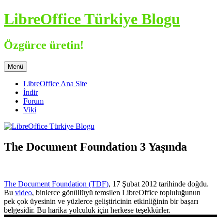
İçeriğe
LibreOffice Türkiye Blogu
atla
Özgürce üretin!
Menü
LibreOffice Ana Site
İndir
Forum
Viki
The Document Foundation 3 Yaşında
The Document Foundation (TDF)
, 17 Şubat 2012 tarihinde doğdu.
Bu
video
, binlerce gönüllüyü temsilen LibreOffice topluluğunun
pek çok üyesinin ve yüzlerce geliştiricinin etkinliğinin bir başarı
belgesidir. Bu harika yolculuk için herkese teşekkürler.