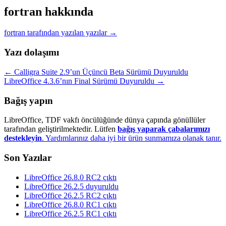
fortran hakkında
fortran tarafından yazılan yazılar
→
Yazı dolaşımı
←
Calligra Suite 2.9’un Üçüncü Beta Sürümü Duyuruldu
LibreOffice 4.3.6’nın Final Sürümü Duyuruldu
→
Bağış yapın
LibreOffice, TDF vakfı öncülüğünde dünya çapında gönüllüler
tarafından geliştirilmektedir. Lütfen
bağış yaparak çabalarımızı
destekleyin
. Yardımlarınız daha iyi bir ürün sunmamıza olanak tanır.
Son Yazılar
LibreOffice 26.8.0 RC2 çıktı
LibreOffice 26.2.5 duyuruldu
LibreOffice 26.2.5 RC2 çıktı
LibreOffice 26.8.0 RC1 çıktı
LibreOffice 26.2.5 RC1 çıktı